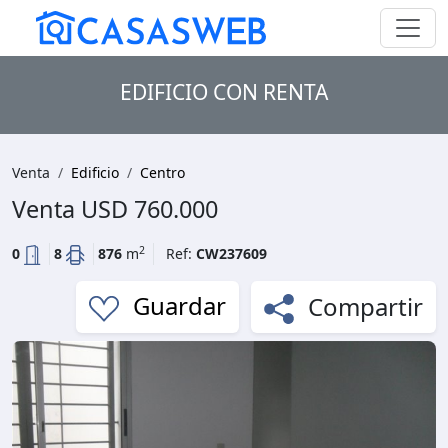
EDIFICIO CON RENTA
Venta
Edificio
Centro
Venta
USD 760.000
2
0
8
876
m
Ref:
CW237609
Compartir
Guardar