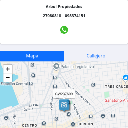
Arbol Propiedades
27080818 - 098374151
Mapa
Callejero
+
−
CW237609