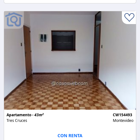
2
Apartamento -
43m
CW154493
Tres Cruces
Montevideo
CON RENTA