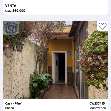
VENTA
369.000
USD
2
Casa -
70m
CW237415
Buceo
Montevideo