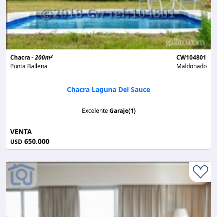
2
Chacra -
200m
CW104801
Punta Ballena
Maldonado
Chacra Laguna Del Sauce
Excelente
Garaje(1)
VENTA
650.000
USD