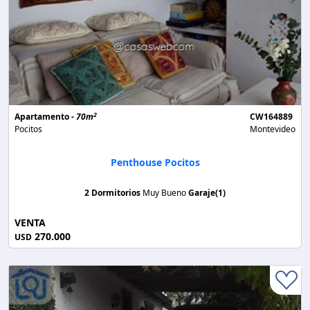
2
Apartamento -
70m
CW164889
Pocitos
Montevideo
Penthouse Pocitos
2 Dormitorios
Muy Bueno
Garaje(1)
VENTA
270.000
USD