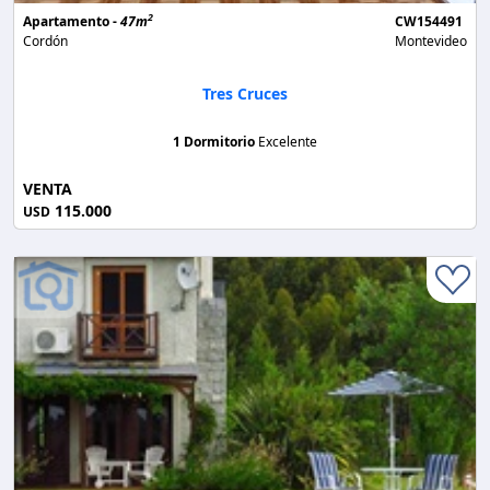
2
Apartamento -
47m
CW154491
Cordón
Montevideo
Tres Cruces
1 Dormitorio
Excelente
VENTA
115.000
USD