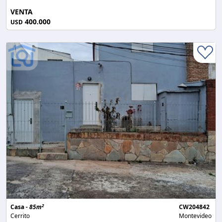
VENTA
400.000
USD
2
Casa -
85m
CW204842
Cerrito
Montevideo