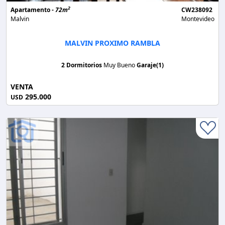
2
Apartamento -
72m
CW238092
Malvin
Montevideo
MALVIN PROXIMO RAMBLA
2 Dormitorios
Muy Bueno
Garaje(1)
VENTA
295.000
USD