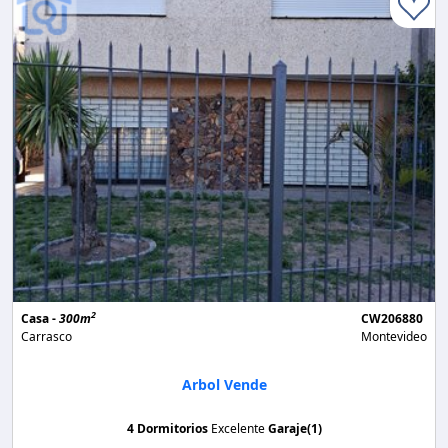
2
Casa -
300m
CW206880
Carrasco
Montevideo
Arbol Vende
4 Dormitorios
Excelente
Garaje(1)