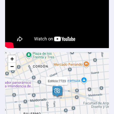
+
−
Edificio:7723