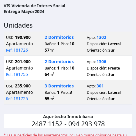
VIS Vivienda de Interes Social
Entrega
Mayo/2024
Unidades
190.900
2 Dormitorios
1302
USD
Apto:
Apartamento
1
10
Baños:
Piso:
Disposición:
Lateral
181726
57
2
Ref:
m
Orientación:
Sur
201.900
2 Dormitorios
1306
USD
Apto:
Apartamento
1
10
Baños:
Piso:
Disposición:
Frente
181755
64
2
Ref:
m
Orientación:
Sur
235.900
3 Dormitorios
301
USD
Apto:
Apartamento
1
3
Baños:
Piso:
Disposición:
Lateral
181725
55
2
Ref:
m
Orientación:
Sur
Aqui-techo Inmobiliaria
2487 1152 - 094 293 978
* Las superficies de los apartamentos incluyen muros divisorios hasta su