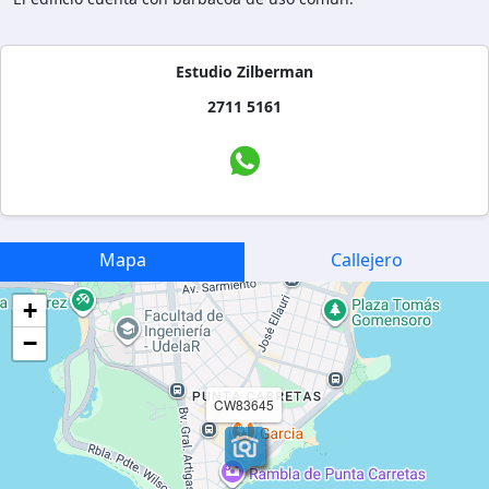
Estudio Zilberman
2711 5161
Mapa
Callejero
+
−
CW83645