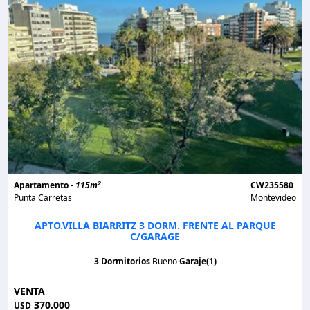
2
Apartamento -
115m
CW235580
Punta Carretas
Montevideo
APTO.VILLA BIARRITZ 3 DORM. FRENTE AL PARQUE
C/GARAGE
3 Dormitorios
Bueno
Garaje(1)
VENTA
370.000
USD