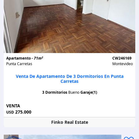
2
Apartamento -
71m
CW246169
Punta Carretas
Montevideo
Venta De Apartamento De 3 Dormitorios En Punta
Carretas
3 Dormitorios
Bueno
Garaje(1)
VENTA
275.000
USD
Finko Real Estate