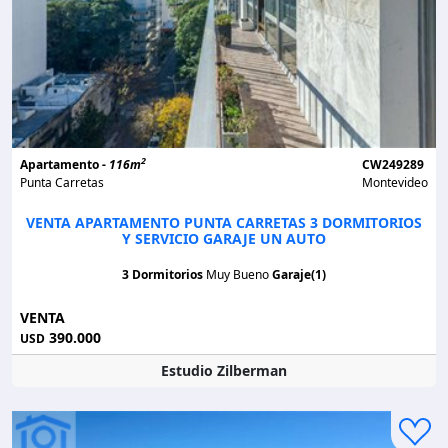
2
Apartamento -
116m
CW249289
Punta Carretas
Montevideo
VENTA APARTAMENTO PUNTA CARRETAS 3 DORMITORIOS
Y SERVICIO GARAJE UN AUTO
3 Dormitorios
Muy Bueno
Garaje(1)
VENTA
390.000
USD
Estudio Zilberman