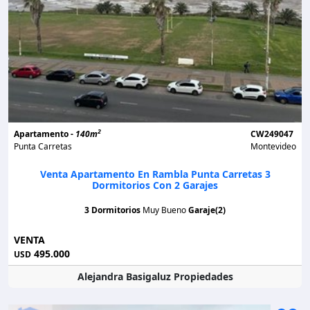
2
Apartamento -
140m
CW249047
Punta Carretas
Montevideo
Venta Apartamento En Rambla Punta Carretas 3
Dormitorios Con 2 Garajes
3 Dormitorios
Muy Bueno
Garaje(2)
VENTA
495.000
USD
Alejandra Basigaluz Propiedades