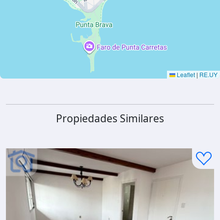
Leaflet
|
RE.UY
Propiedades Similares