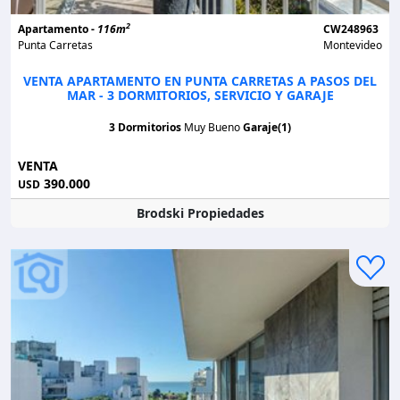
2
Apartamento -
116m
CW248963
Punta Carretas
Montevideo
VENTA APARTAMENTO EN PUNTA CARRETAS A PASOS DEL
MAR - 3 DORMITORIOS, SERVICIO Y GARAJE
3 Dormitorios
Muy Bueno
Garaje(1)
VENTA
390.000
USD
Brodski Propiedades