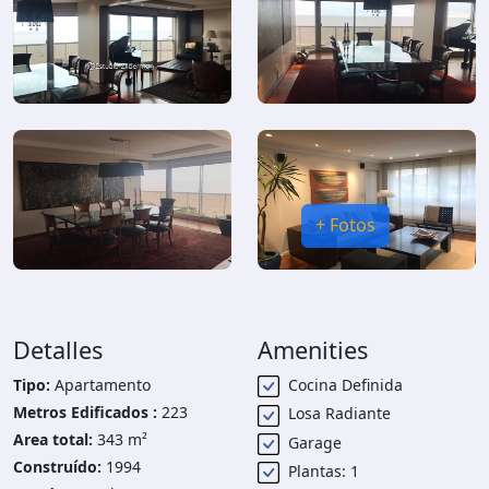
+ Fotos
Detalles
Amenities
Tipo:
Apartamento
Cocina Definida
Metros Edificados :
223
Losa Radiante
Area total:
343 m²
Garage
Construído:
1994
Plantas: 1