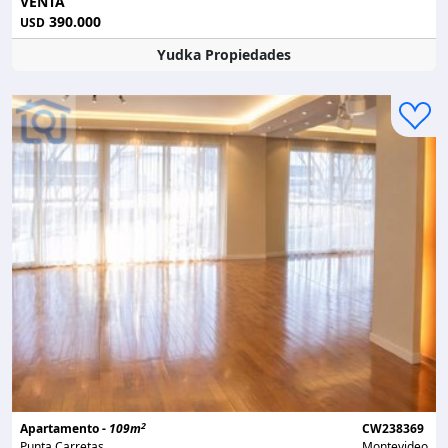
VENTA
390.000
USD
Yudka Propiedades
2
Apartamento -
109m
CW238369
Punta Carretas
Montevideo