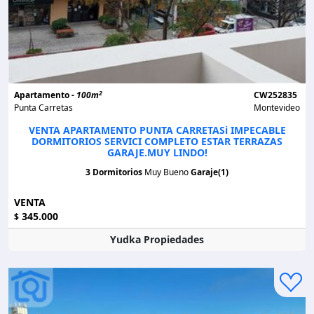
2
Apartamento -
100m
CW252835
Punta Carretas
Montevideo
VENTA APARTAMENTO PUNTA CARRETASi IMPECABLE
DORMITORIOS SERVICI COMPLETO ESTAR TERRAZAS
GARAJE.MUY LINDO!
3 Dormitorios
Muy Bueno
Garaje(1)
VENTA
345.000
$
Yudka Propiedades