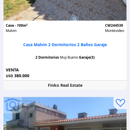
2
Casa -
100m
CW244539
Malvin
Montevideo
Casa Malvin 2 Dormitorios 2 Baños Garaje
2 Dormitorios
Muy Bueno
Garaje(3)
VENTA
380.000
USD
Finko Real Estate