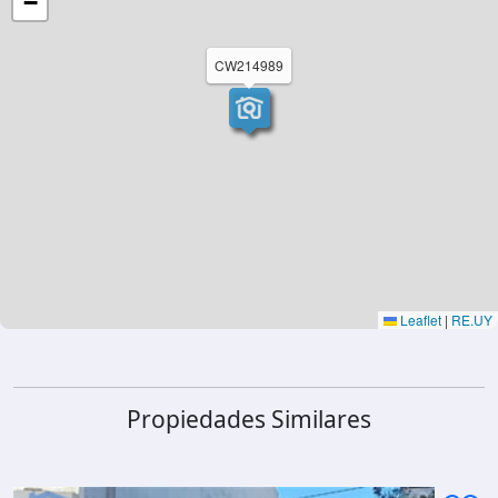
−
CW214989
Leaflet
|
RE.UY
Propiedades Similares