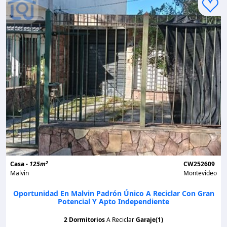
2
Casa -
125m
CW252609
Malvin
Montevideo
Oportunidad En Malvin Padrón Único A Reciclar Con Gran
Potencial Y Apto Independiente
2 Dormitorios
A Reciclar
Garaje(1)