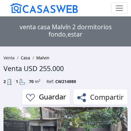
venta casa Malvín 2 dormitorios
fondo,estar
Venta
Casa
Malvin
Venta
USD 255.000
2
2
1
70
m
Ref:
CW214989
Compartir
Guardar