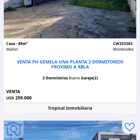
2
Casa -
89m
CW253383
Malvin
Montevideo
VENTA PH GEMELA UNA PLANTA 2 DORMITORIOS
PROXIMO A RBLA
2 Dormitorios
Bueno
Garaje(2)
VENTA
259.000
USD
Tropical Inmobiliaria