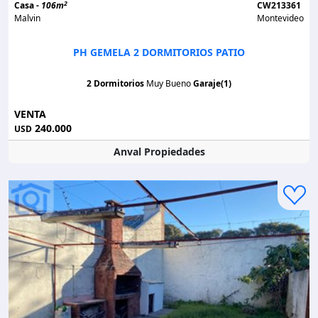
2
Casa -
106m
CW213361
Malvin
Montevideo
PH GEMELA 2 DORMITORIOS PATIO
2 Dormitorios
Muy Bueno
Garaje(1)
VENTA
240.000
USD
Anval Propiedades