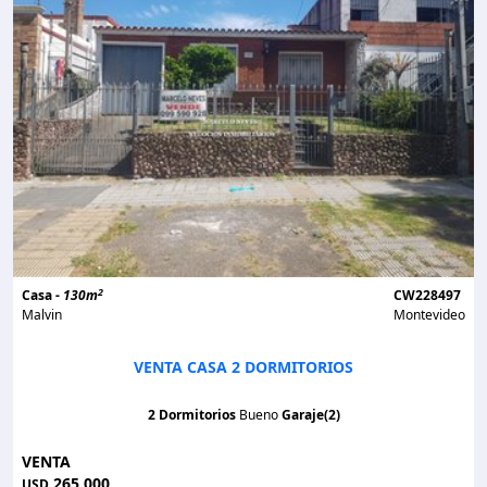
2
Casa -
130m
CW228497
Malvin
Montevideo
VENTA CASA 2 DORMITORIOS
2 Dormitorios
Bueno
Garaje(2)
VENTA
265.000
USD