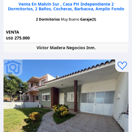
Venta En Malvín Sur , Casa PH Independiente 2
Dormitorios, 2 Baños, Cocheras, Barbacoa, Amplio Fondo
2 Dormitorios
Muy Bueno
Garaje(3)
VENTA
275.000
USD
Víctor Madera Negocios Inm.