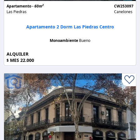
2
Apartamento -
60m
CW253097
Las Piedras
Canelones
Apartamento 2 Dorm Las Piedras Centro
Monoambiente
Bueno
ALQUILER
MES 22.000
$