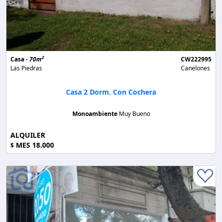
2
Casa -
70m
CW222995
Las Piedras
Canelones
Casa 2 Dorm. Con Cochera
Monoambiente
Muy Bueno
ALQUILER
MES 18.000
$