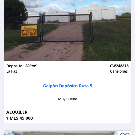
2
Deposito -
200m
CW248818
La Paz
Canelones
Galpón Depósito Ruta 5
Muy Bueno
ALQUILER
MES 45.000
$