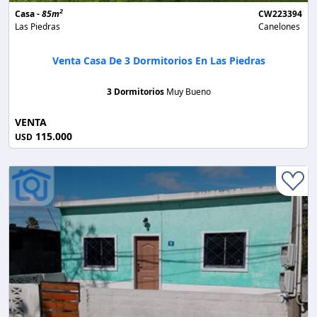
2
Casa -
85m
CW223394
Las Piedras
Canelones
Venta Casa De 3 Dormitorios En Las Piedras
3 Dormitorios
Muy Bueno
VENTA
115.000
USD