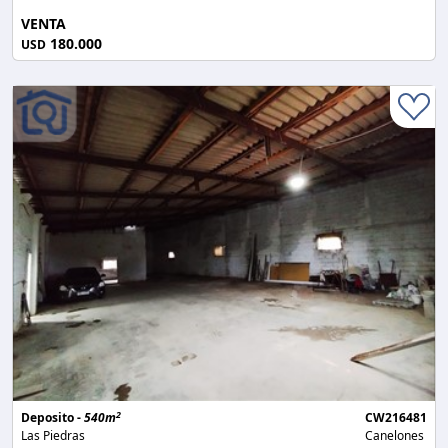
VENTA
180.000
USD
2
Deposito -
540m
CW216481
Las Piedras
Canelones