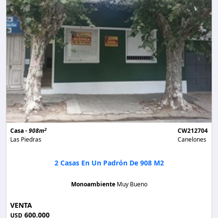
2
Casa -
908m
CW212704
Las Piedras
Canelones
2 Casas En Un Padrón De 908 M2
Monoambiente
Muy Bueno
VENTA
600.000
USD