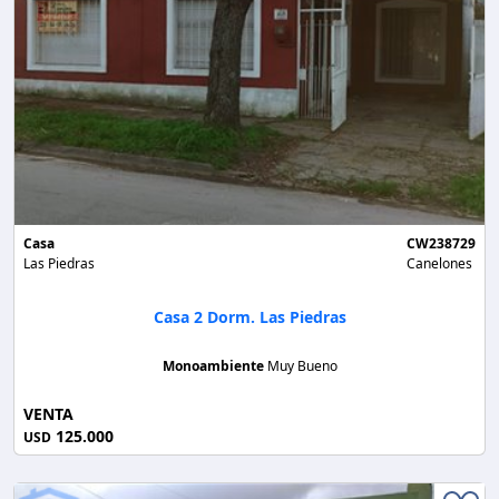
Casa
CW238729
Las Piedras
Canelones
Casa 2 Dorm. Las Piedras
Monoambiente
Muy Bueno
VENTA
125.000
USD