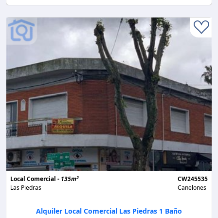
2
Local Comercial -
135m
CW245535
Las Piedras
Canelones
Alquiler Local Comercial Las Piedras 1 Baño