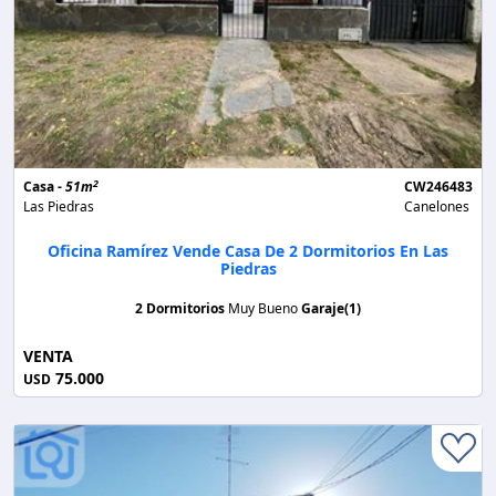
2
Casa -
51m
CW246483
Las Piedras
Canelones
Oficina Ramírez Vende Casa De 2 Dormitorios En Las
Piedras
2 Dormitorios
Muy Bueno
Garaje(1)
VENTA
75.000
USD