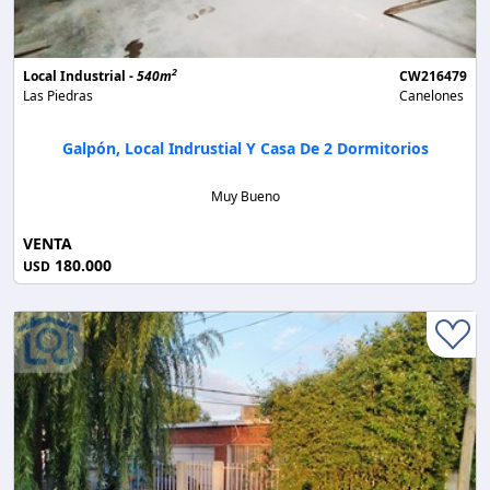
2
Local Industrial -
540m
CW216479
Las Piedras
Canelones
Galpón, Local Indrustial Y Casa De 2 Dormitorios
Muy Bueno
VENTA
180.000
USD