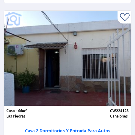
2
Casa -
64m
CW224123
Las Piedras
Canelones
Casa 2 Dormitorios Y Entrada Para Autos