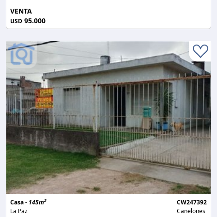
VENTA
95.000
USD
2
Casa -
145m
CW247392
La Paz
Canelones