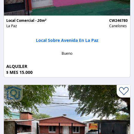
2
Local Comercial -
20m
CW246780
La Paz
Canelones
Local Sobre Avenida En La Paz
Bueno
ALQUILER
MES 15.000
$