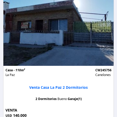
2
Casa -
110m
CW245756
La Paz
Canelones
Venta Casa La Paz 2 Dormitorios
2 Dormitorios
Bueno
Garaje(1)
VENTA
140.000
USD