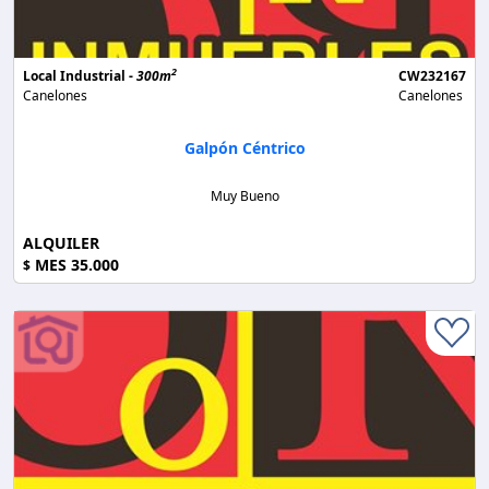
2
Local Industrial -
300m
CW232167
Canelones
Canelones
Galpón Céntrico
Muy Bueno
ALQUILER
MES 35.000
$