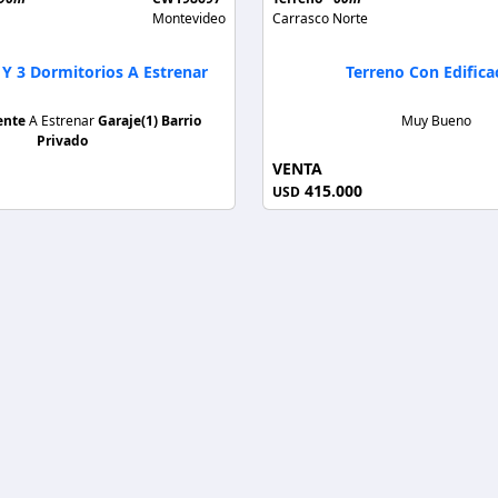
Montevideo
Carrasco Norte
 Y 3 Dormitorios A Estrenar
Terreno Con Edifica
ente
A Estrenar
Garaje(1)
Barrio
Muy Bueno
Privado
VENTA
415.000
USD