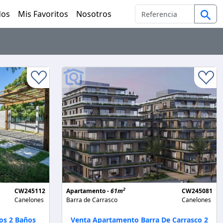
dos
Mis Favoritos
Nosotros
2
CW245112
Apartamento -
61m
CW245081
Canelones
Barra de Carrasco
Canelones
os 2 Baños
Venta Apartamento Barra De Carrasco 2