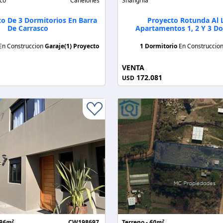
co
Canelones
Shangrilá
 De 3 Dormitorios En Barra
Proyecto Rotunda Al 
De Carrasco
Apartamentos 1, 2 Y 3 Do
En Construccion
Garaje(1)
Proyecto
1 Dormitorio
En Construccio
VENTA
172.081
USD
2
2
96m
CW198697
Terreno -
60m