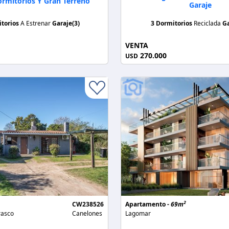
ormitorios Y Gran Terreno
Garaje
itorios
A Estrenar
Garaje(3)
3 Dormitorios
Reciclada
Ga
VENTA
270.000
USD
2
CW238526
Apartamento -
69m
rasco
Canelones
Lagomar