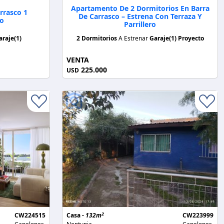
Apartamento De 2 Dormitorios En Barra
rrasco 1
De Carrasco – Estrena Con Terraza Y
ño
Parrillero
araje(1)
2 Dormitorios
A Estrenar
Garaje(1)
Proyecto
VENTA
225.000
USD
2
CW224515
Casa -
132m
CW223999