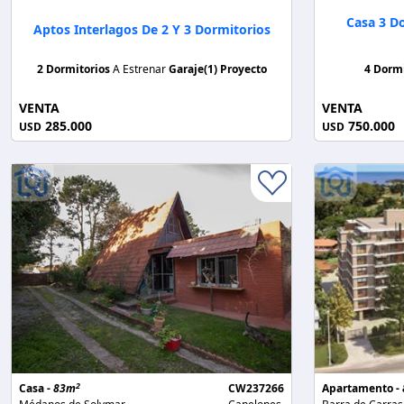
Casa 3 Do
Aptos Interlagos De 2 Y 3 Dormitorios
2 Dormitorios
A Estrenar
Garaje(1)
Proyecto
4 Dorm
VENTA
VENTA
285.000
750.000
USD
USD
2
Casa -
83m
CW237266
Apartamento -