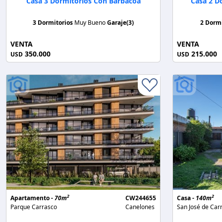
Casa 3 Dormitorios Con Barbacoa
Casa 2 D
3 Dormitorios
Muy Bueno
Garaje(3)
2 Dorm
VENTA
VENTA
350.000
215.000
USD
USD
2
2
Apartamento -
70m
CW244655
Casa -
140m
Parque Carrasco
Canelones
San José de Car