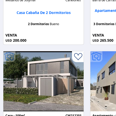
Médanos de Solymar
Canelones
Barra de Carras
Apartamento
Casa Cabaña De 2 Dormitorios
2 Dormitorios
Bueno
3 Dormitorios
VENTA
VENTA
200.000
265.500
USD
USD
2
Casa -
108m
CW212201
Apartamento -