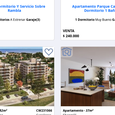
rmitorio Y Servicio Sobre
Apartamento Parque Ca
Rambla
Dormitorio 1 Ba
itorios
A Estrenar
Garaje(3)
1 Dormitorio
Muy Bueno
G
VENTA
240.000
$
2
2
82m
CW231066
Apartamento -
37m