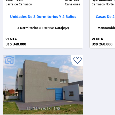
Barra de Carrasco
Canelones
Carrasco Norte
Unidades De 3 Dormitorios Y 2 Baños
Casas De 2
3 Dormitorios
A Estrenar
Garaje(2)
Monoambi
VENTA
VENTA
340.000
260.000
USD
USD