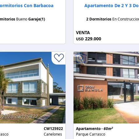
Dormitorios Con Barbacoa
Apartamento De 2 Y 3 Do
mitorios
Bueno
Garaje(1)
2 Dormitorios
En Construcci
VENTA
229.000
USD
2
CW125922
Apartamento -
60m
rasco
Canelones
Parque Carrasco