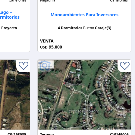
Canelones
Neptunia
Canelones
Lago –
Monoambientes Para Inversores
rmitorios
n
Proyecto
4 Dormitorios
Bueno
Garaje(3)
VENTA
95.000
USD
CW198085
Terreno
CW149006