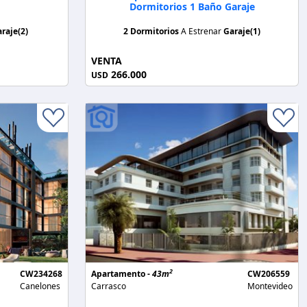
Dormitorios 1 Baño Garaje
raje(2)
2 Dormitorios
A Estrenar
Garaje(1)
VENTA
266.000
USD
2
CW234268
Apartamento -
43m
CW206559
Canelones
Carrasco
Montevideo