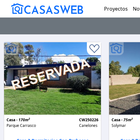
Proyectos
No
2
2
Casa -
170m
CW250226
Casa -
75m
Parque Carrasco
Canelones
Solymar