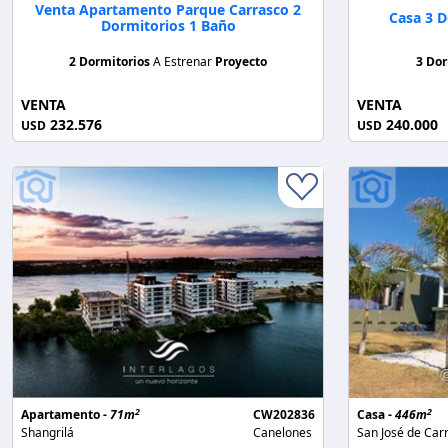
Venta Apartamento Parque Carrasco 2
Casa 3 
Dormitorios 1 Baño
2 Dormitorios
A Estrenar
Proyecto
3 Dor
VENTA
VENTA
232.576
240.000
USD
USD
2
2
Apartamento -
71m
CW202836
Casa -
446m
Shangrilá
Canelones
San José de Car