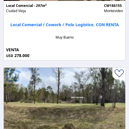
2
Local Comercial -
297m
CW186155
Ciudad Vieja
Montevideo
Local Comercial / Cowork / Polo Logístico. CON RENTA
Muy Bueno
VENTA
278.000
USD