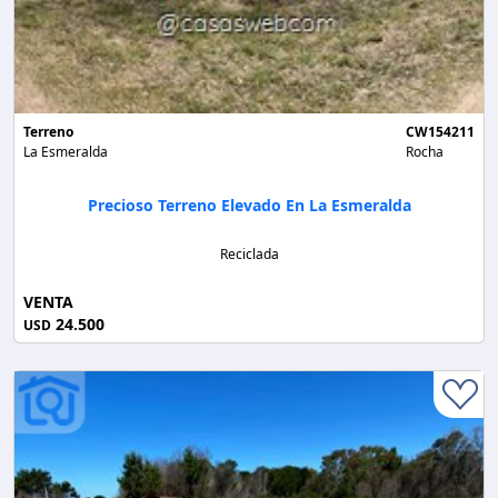
Terreno
CW154211
La Esmeralda
Rocha
Precioso Terreno Elevado En La Esmeralda
Reciclada
VENTA
24.500
USD