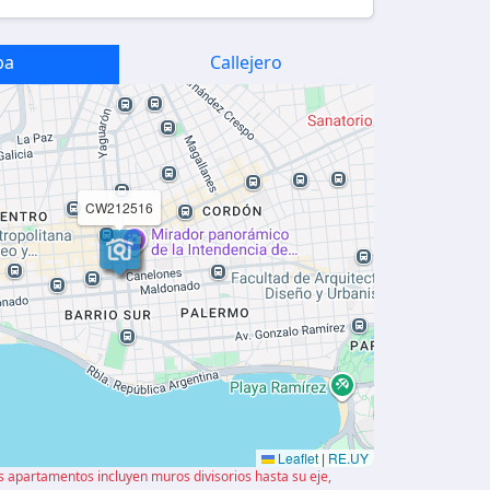
pa
Callejero
CW212516
Leaflet
|
RE.UY
os apartamentos incluyen muros divisorios hasta su eje,