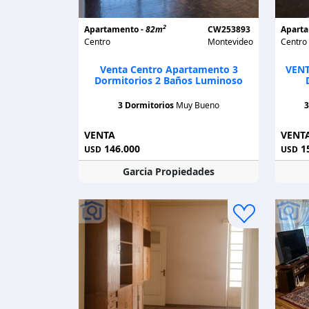
2
Apartamento -
82m
CW253893
Apart
Centro
Montevideo
Centro
Venta Centro Apartamento 3
VENT
Dormitorios 2 Baños Luminoso
3 Dormitorios
Muy Bueno
3
VENTA
VENT
146.000
15
USD
USD
Garcia Propiedades