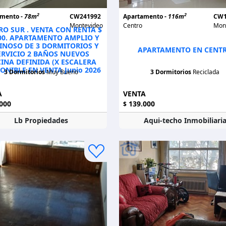
2
2
amento -
78m
CW241992
Apartamento -
116m
CW1
Montevideo
Centro
Mon
RO SUR . VENTA CON RENTA $
00. APARTAMENTO AMPLIO Y
INOSO DE 3 DORMITORIOS Y
APARTAMENTO EN CENT
ERVICIO 2 BAÑOS NUEVOS
INA DEFINIDA (X ESCALERA
PONIBLE EN VENTA Junio 2026
3 Dormitorios
Muy Bueno
3 Dormitorios
Reciclada
A
VENTA
000
139.000
$
Lb Propiedades
Aqui-techo Inmobiliari