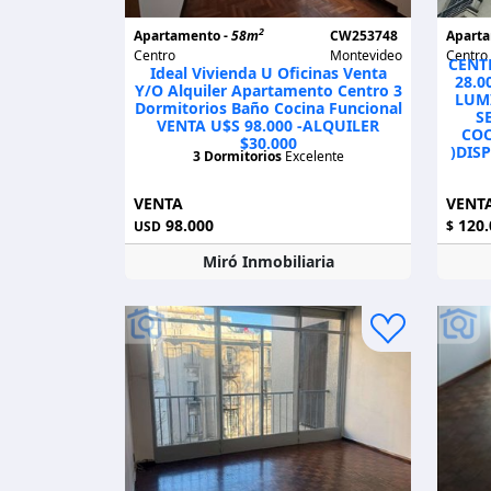
2
Apartamento -
58m
CW253748
Apart
Centro
Montevideo
Centro
CENT
Ideal Vivienda U Oficinas Venta
28.0
Y/o Alquiler Apartamento Centro 3
LUM
Dormitorios Baño Cocina Funcional
S
VENTA U$S 98.000 -ALQUILER
COC
$30.000
)DIS
3 Dormitorios
Excelente
VENTA
VENT
98.000
120.
USD
$
Miró Inmobiliaria