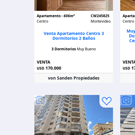
2
Apartamento -
606m
CW245825
Apart
Centro
Montevideo
Centro
Muy
Venta Apartamento Centro 3
Do
Dormitorios 2 Baños
Ce
3 Dormitorios
Muy Bueno
VENTA
VENT
170.000
17
USD
USD
von Sanden Propiedades