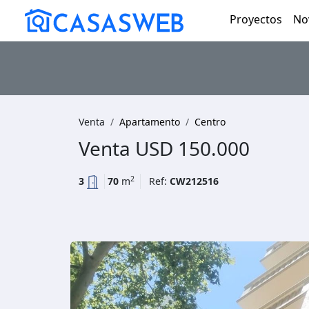
Proyectos
No
Venta
Apartamento
Centro
Venta
USD 150.000
2
3
70
m
Ref:
CW212516