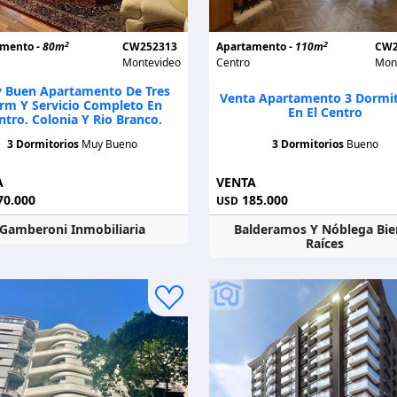
2
2
amento -
80m
CW252313
Apartamento -
110m
CW2
Montevideo
Centro
Mon
 Buen Apartamento De Tres
Venta Apartamento 3 Dormit
rm Y Servicio Completo En
En El Centro
ntro. Colonia Y Rio Branco.
3 Dormitorios
Muy Bueno
3 Dormitorios
Bueno
A
VENTA
0.000
185.000
USD
Gamberoni Inmobiliaria
Balderamos Y Nóblega Bie
Raíces