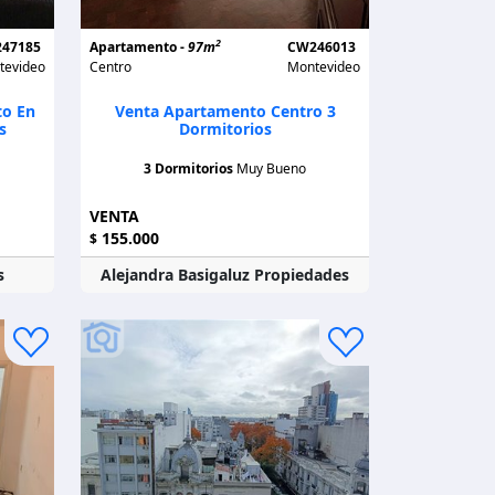
2
47185
Apartamento -
97m
CW246013
tevideo
Centro
Montevideo
o En
Venta Apartamento Centro 3
s
Dormitorios
3 Dormitorios
Muy Bueno
VENTA
155.000
$
s
Alejandra Basigaluz Propiedades