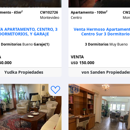
2
2
amento -
65m
CW102726
Apartamento -
100m
CW2
Montevideo
Centro
Mon
A APARTAMENTO, CENTRO, 3
Venta Hermoso Apartament
DORMITORIOS, Y GARAJE
Centro Sur 3 Dormitorio
 Dormitorios
Bueno
Garaje(1)
3 Dormitorios
Muy Bueno
A
VENTA
0.000
150.000
USD
Yudka Propiedades
von Sanden Propiedade