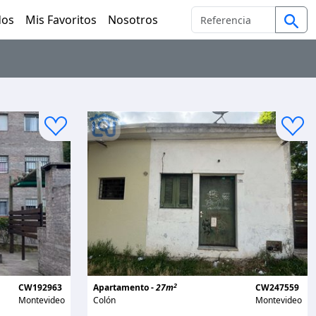
dos
Mis Favoritos
Nosotros
2
CW192963
Apartamento -
27m
CW247559
Montevideo
Colón
Montevideo