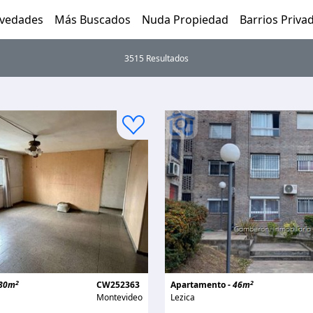
vedades
Más Buscados
Nuda Propiedad
Barrios Priva
3515 Resultados
2
2
80m
CW252363
Apartamento -
46m
Montevideo
Lezica