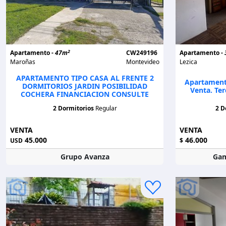
2
Apartamento -
47m
CW249196
Apartamento -
Maroñas
Montevideo
Lezica
APARTAMENTO TIPO CASA AL FRENTE 2
Apartamento
DORMITORIOS JARDIN POSIBILIDAD
Venta. Ter
COCHERA FINANCIACION CONSULTE
2 Dormitorios
Regular
2 D
VENTA
VENTA
45.000
46.000
USD
$
Grupo Avanza
Gam