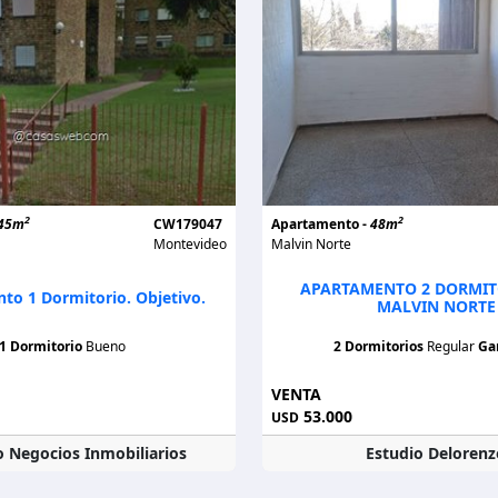
2
2
45m
CW179047
Apartamento -
48m
Montevideo
Malvin Norte
APARTAMENTO 2 DORMIT
to 1 Dormitorio. Objetivo.
MALVIN NORTE
1 Dormitorio
Bueno
2 Dormitorios
Regular
Gar
VENTA
53.000
USD
o Negocios Inmobiliarios
Estudio Delorenz