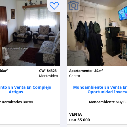
2
2
50m
CW184323
Apartamento -
30m
Montevideo
Centro
nto En Venta En Complejo
Monoambiente En Venta En 
Artigas
Oportunidad Invers
2 Dormitorios
Bueno
Monoambiente
Muy B
VENTA
55.000
USD