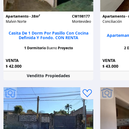
2
Apartamento -
38m
CW198177
Apartamento -
Malvin Norte
Montevideo
Conciliación
Casita De 1 Dorm Por Pasillo Con Cocina
Apartemant
Definida Y Fondo. CON RENTA
1 Dormitorio
Bueno
Proyecto
2 
VENTA
VENTA
42.000
43.000
$
$
Venditto Propiedades