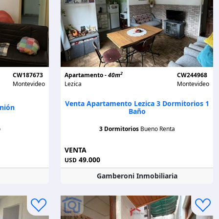
2
CW187673
Apartamento -
40m
CW244968
Montevideo
Lezica
Montevideo
Venta Apartamento Lezica 3 Dormitorios 1
nión
Baño
o
3 Dormitorios
Bueno Renta
VENTA
49.000
USD
Gamberoni Inmobiliaria