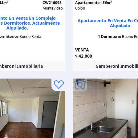
2
2
33m
CW216098
Apartamento -
36m
Montevideo
Colón
nto En Venta En Complejo
Apartamento En Venta En Co
os Dormitorios. Actualmente
Alquilado.
Alquilado.
ormitorios
Bueno Renta
1 Dormitorio
Bueno Re
VENTA
42.000
$
beroni Inmobiliaria
Gamberoni Inmobili