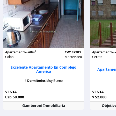
2
Apartamento -
60m
CW187903
Apartamento -
Colón
Montevideo
Cerrito
Excelente Apartamento En Complejo
Apartamen
America
4 Dormitorios
Muy Bueno
VENTA
VENTA
50.000
52.000
USD
$
Gamberoni Inmobiliaria
Objetiv