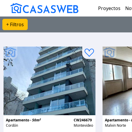
Proyectos
No
+ Filtros
2
Apartamento -
50m
CW246679
Apartamento -
Cordón
Montevideo
Malvin Norte