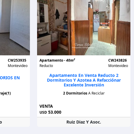
2
CW253935
Apartamento -
40m
CW243826
Montevideo
Reducto
Montevideo
Apartamento En Venta Reducto 2
ORIOS EN
Dormitorios Y Azotea A Refacciónar
Excelente Inversión
aje(1)
2 Dormitorios
A Reciclar
VENTA
53.000
USD
o
Ruiz Diaz Y Asoc.