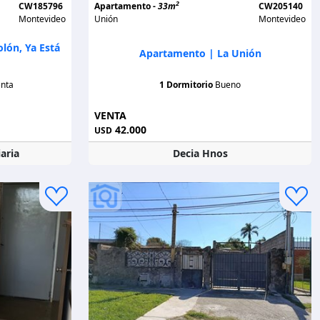
2
CW185796
Apartamento -
33m
CW205140
Montevideo
Unión
Montevideo
lón, Ya Está
Apartamento | La Unión
nta
1 Dormitorio
Bueno
VENTA
42.000
USD
aria
Decia Hnos