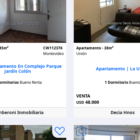
2
2
45m
CW112376
Apartamento -
38m
Montevideo
Unión
tamento En Complejo Parque
Apartamento | La U
Jardín Colón
ormitorios
Bueno Renta
1 Dormitorio
Buen
VENTA
48.000
USD
beroni Inmobiliaria
Decia Hnos