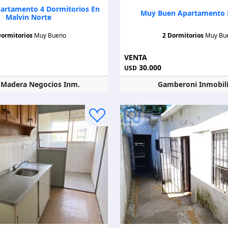
artamento 4 Dormitorios En
Muy Buen Apartamento E
Malvin Norte
Dormitorios
Muy Bueno
2 Dormitorios
Muy Bu
VENTA
30.000
USD
r Madera Negocios Inm.
Gamberoni Inmobili