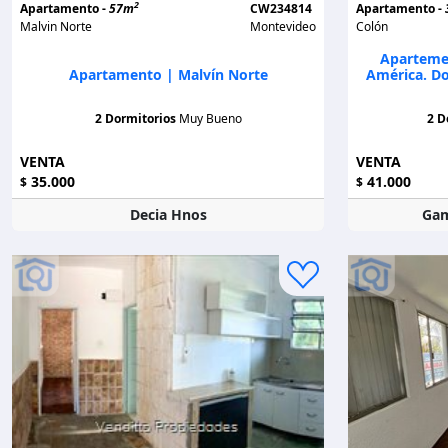
2
Apartamento -
57m
CW234814
Apartamento -
Malvin Norte
Montevideo
Colón
Aparteme
Apartamento | Malvín Norte
América. D
2 Dormitorios
Muy Bueno
2 D
VENTA
VENTA
35.000
41.000
$
$
Decia Hnos
Gam