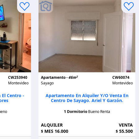
2
CW253940
Apartamento -
46m
CW60074
Montevideo
Sayago
Montevideo
El Centro -
Apartamento En Alquiler Y/o Venta En
ores
Centro De Sayago. Ariel Y Garzón.
ueno
1 Dormitorio
Bueno Renta
ALQUILER
VENTA
MES 16.000
55.500
$
$