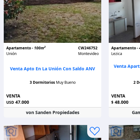
2
Apartamento -
100m
CW246752
Apartamento -
Unión
Montevideo
Lezica
Venta Apar
Venta Apto En La Unión Con Saldo ANV
3 Dormitorios
Muy Bueno
2 D
VENTA
VENTA
47.000
48.000
USD
$
von Sanden Propiedades
Gam