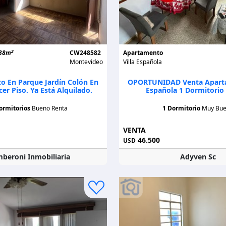
2
38m
CW248582
Apartamento
Montevideo
Villa Española
 En Parque Jardín Colón En
OPORTUNIDAD Venta Aparta
cer Piso. Ya Está Alquilado.
Española 1 Dormitorio
ormitorios
Bueno Renta
1 Dormitorio
Muy Bu
VENTA
46.500
USD
beroni Inmobiliaria
Adyven Sc