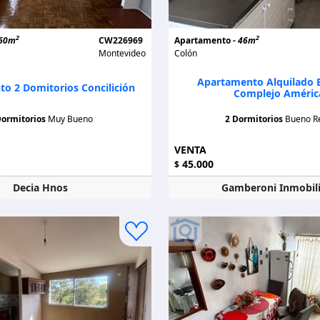
2
2
60m
CW226969
Apartamento -
46m
Montevideo
Colón
Apartamento Alquilado 
o 2 Domitorios Concilición
Complejo Améric
Dormitorios
Muy Bueno
2 Dormitorios
Bueno R
VENTA
45.000
$
Decia Hnos
Gamberoni Inmobili