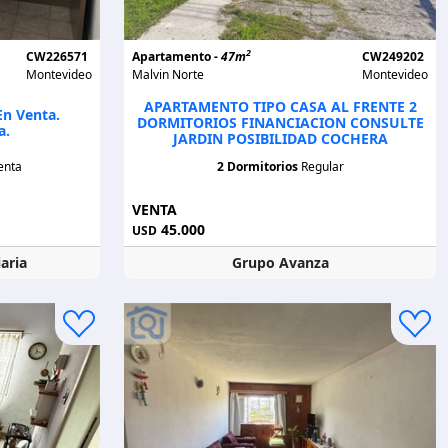
2
CW226571
Apartamento -
47m
CW249202
Montevideo
Malvin Norte
Montevideo
APARTAMENTO TIPO CASA AL FRENTE 2
En Venta.
DORMITORIOS FINANCIACION CONSULTE
a.
JARDIN POSIBILIDAD COCHERA
enta
2 Dormitorios
Regular
VENTA
45.000
USD
aria
Grupo Avanza