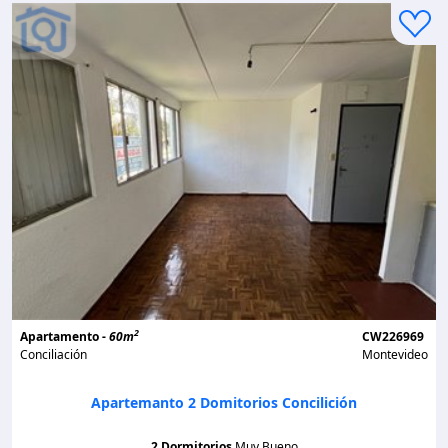
2
Apartamento -
60m
CW226969
Conciliación
Montevideo
Apartemanto 2 Domitorios Concilición
2 Dormitorios
Muy Bueno