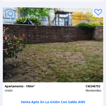
2
Apartamento -
100m
CW246752
Unión
Montevideo
Venta Apto En La Unión Con Saldo ANV