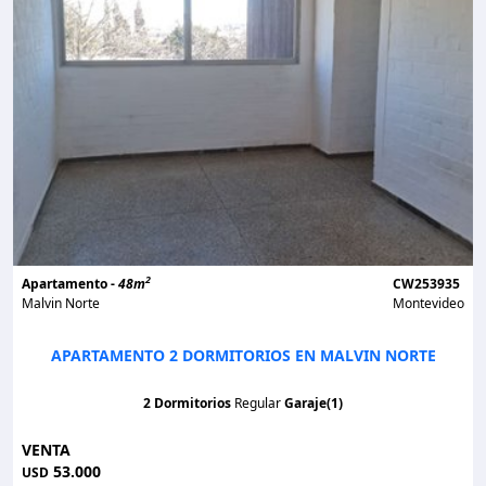
2
Apartamento -
48m
CW253935
Malvin Norte
Montevideo
APARTAMENTO 2 DORMITORIOS EN MALVIN NORTE
2 Dormitorios
Regular
Garaje(1)
VENTA
53.000
USD