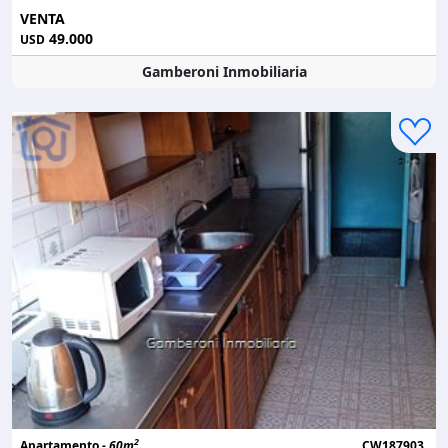
VENTA
49.000
USD
Gamberoni Inmobiliaria
2
Apartamento -
60m
CW187903