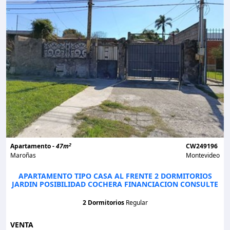
2
Apartamento -
47m
CW249196
Maroñas
Montevideo
APARTAMENTO TIPO CASA AL FRENTE 2 DORMITORIOS
JARDIN POSIBILIDAD COCHERA FINANCIACION CONSULTE
2 Dormitorios
Regular
VENTA