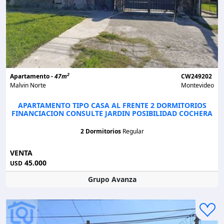
2
Apartamento -
47m
CW249202
Malvin Norte
Montevideo
APARTAMENTO TIPO CASA AL FRENTE 2 DORMITORIOS
FINANCIACION CONSULTE JARDIN POSIBILIDAD COCHERA
2 Dormitorios
Regular
VENTA
45.000
USD
Grupo Avanza