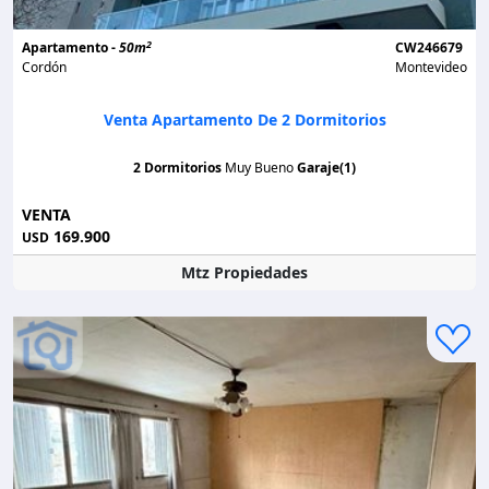
2
Apartamento -
50m
CW246679
Cordón
Montevideo
Venta Apartamento De 2 Dormitorios
2 Dormitorios
Muy Bueno
Garaje(1)
VENTA
169.900
USD
Mtz Propiedades