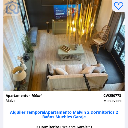
2
Apartamento -
100m
CW250773
Malvin
Montevideo
Alquiler TemporalApartamento Malvin 2 Dormitorios 2
Baños Muebles Garaje
2 Dormitorios
Excelente
Garaje(1)