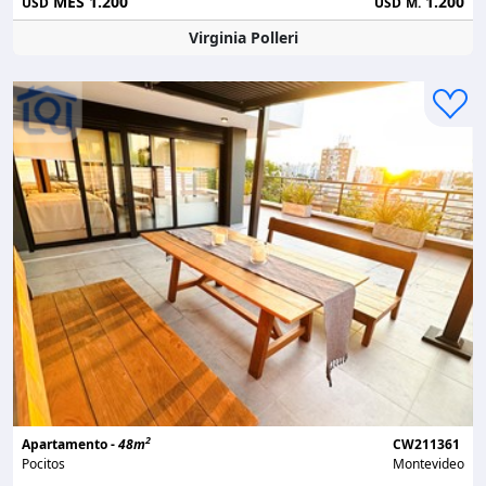
MES 1.200
1.200
USD
USD
M.
Virginia Polleri
2
Apartamento -
48m
CW211361
Pocitos
Montevideo