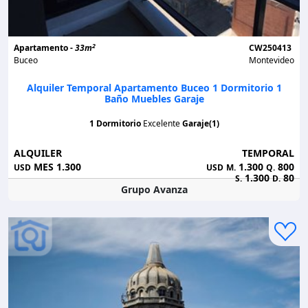
2
Apartamento -
33m
CW250413
Buceo
Montevideo
Alquiler Temporal Apartamento Buceo 1 Dormitorio 1
Baño Muebles Garaje
1 Dormitorio
Excelente
Garaje(1)
ALQUILER
TEMPORAL
MES 1.300
1.300
800
USD
USD
M.
Q.
1.300
80
S.
D.
Grupo Avanza