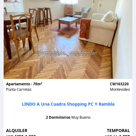
2
Apartamento -
70m
CW163220
Punta Carretas
Montevideo
LINDO A Una Cuadra Shopping PC Y Rambla
2 Dormitorios
Muy Bueno
ALQUILER
TEMPORAL