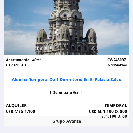
2
Apartamento -
40m
CW243097
Ciudad Vieja
Montevideo
Alquiler Temporal De 1 Dormitorio En El Palacio Salvo
1 Dormitorio
Bueno
ALQUILER
TEMPORAL
MES 1.100
1.100
800
USD
USD
M.
Q.
1.100
80
S.
D.
Grupo Avanza