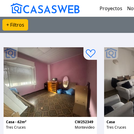
Proyectos
No
+ Filtros
2
Casa -
62m
CW252349
Casa
Tres Cruces
Montevideo
Tres Cruces