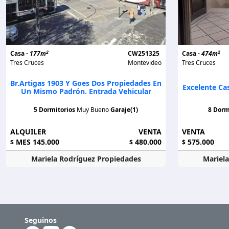
2
2
Casa -
177m
CW251325
Casa -
474m
Tres Cruces
Montevideo
Tres Cruces
Br.Artigas 1903 Y Goes Dos Propiedades En
Excelente Cas
Un Mismo Padrón. Entrada Vehicular
5 Dormitorios
Muy Bueno
Garaje(1)
8 Dorm
ALQUILER
VENTA
VENTA
MES 145.000
480.000
575.000
$
$
$
Mariela Rodríguez Propiedades
Mariel
Seguinos