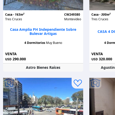
2
2
Casa -
163m
CW249380
Casa -
300m
Tres Cruces
Montevideo
Tres Cruces
Casa Amplia PH Independiente Sobre
CASA 4 D
Bulevar Artigas
4 Dormitorios
Muy Bueno
4 Dorm
VENTA
VENTA
290.000
320.000
USD
USD
Astro Bienes Raíces
Agustin