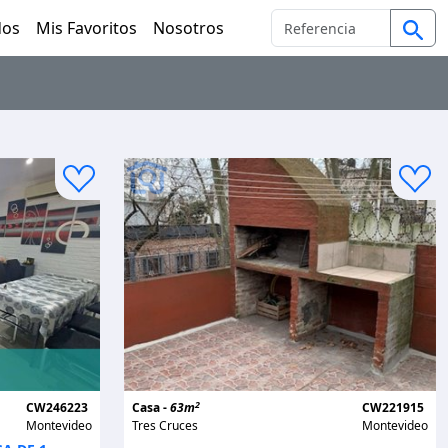
dos
Mis Favoritos
Nosotros
2
CW246223
Casa -
63m
CW221915
Montevideo
Tres Cruces
Montevideo