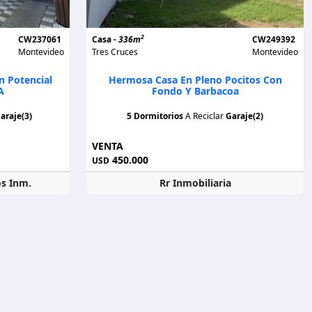
2
CW237061
Casa -
336m
CW249392
Montevideo
Tres Cruces
Montevideo
n Potencial
Hermosa Casa En Pleno Pocitos Con
A
Fondo Y Barbacoa
araje(3)
5 Dormitorios
A Reciclar
Garaje(2)
VENTA
450.000
USD
s Inm.
Rr Inmobiliaria