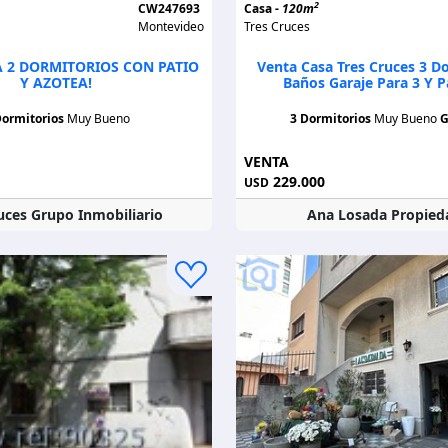
2
CW247693
Casa -
120m
Montevideo
Tres Cruces
A 2 DORMITORIOS CON PATIO
Venta Casa Tres Cruces 3 D
Y AZOTEA!
Baños Garaje Para 3 Y Pa
Dormitorios
Muy Bueno
3 Dormitorios
Muy Bueno
G
VENTA
229.000
USD
uces Grupo Inmobiliario
Ana Losada Propied