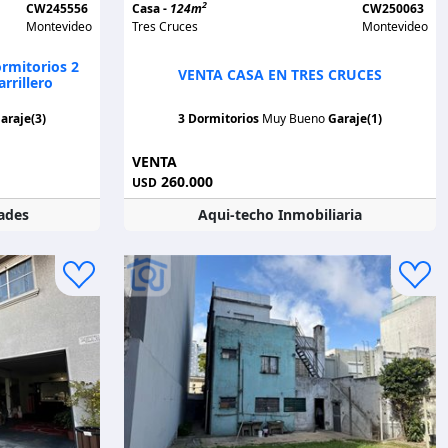
2
CW245556
Casa -
124m
CW250063
Montevideo
Tres Cruces
Montevideo
ormitorios 2
VENTA CASA EN TRES CRUCES
rrillero
araje(3)
3 Dormitorios
Muy Bueno
Garaje(1)
VENTA
260.000
USD
ades
Aqui-techo Inmobiliaria