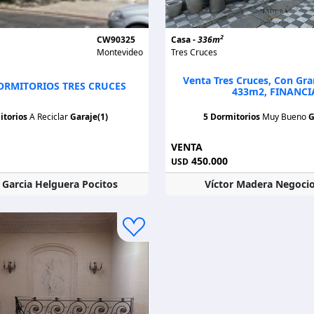
2
CW90325
Casa -
336m
Montevideo
Tres Cruces
Venta Tres Cruces, Con Gra
ORMITORIOS TRES CRUCES
433m2, FINANCI
itorios
A Reciclar
Garaje(1)
5 Dormitorios
Muy Bueno
G
VENTA
450.000
USD
 Garcia Helguera Pocitos
Víctor Madera Negocio