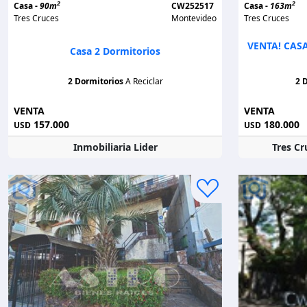
2
2
Casa -
90m
CW252517
Casa -
163m
Tres Cruces
Montevideo
Tres Cruces
VENTA! CAS
Casa 2 Dormitorios
2 Dormitorios
A Reciclar
2 
VENTA
VENTA
157.000
180.000
USD
USD
Inmobiliaria Lider
Tres Cr