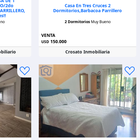
A DE 1
LO/2do
Casa En Tres Cruces 2
ARRILLERO,
Dormitorios,barbacoa Parrillero
s!!
eno
2 Dormitorios
Muy Bueno
VENTA
150.000
USD
biliario
Crosato Inmobiliaria