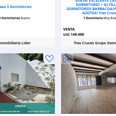
VENTA! EXCELENTE CAS
DORMITORIO + ALTIL
asa 3 Dormitorios
DORMITORIO! BARBACOA/P
AZOTEA! Tres Cruce
3 Dormitorios
Bueno
1 Dormitorio
Muy Bu
VENTA
149.000
USD
Inmobiliaria Lider
Tres Cruces Grupo Inmo