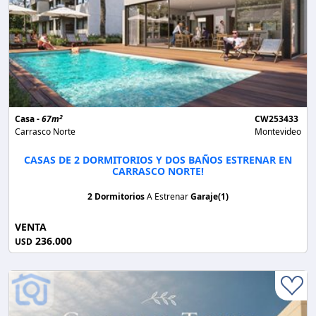
2
Casa -
67m
CW253433
Carrasco Norte
Montevideo
CASAS DE 2 DORMITORIOS Y DOS BAÑOS ESTRENAR EN
CARRASCO NORTE!
2 Dormitorios
A Estrenar
Garaje(1)
VENTA
236.000
USD