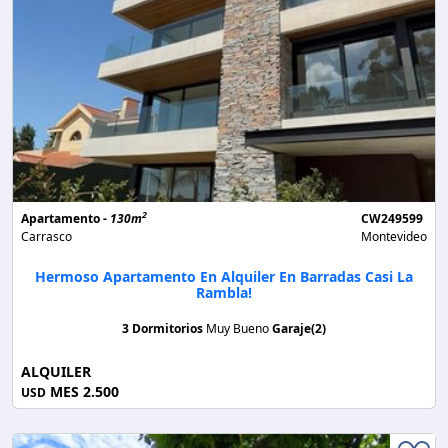
2
Apartamento -
130m
CW249599
Carrasco
Montevideo
Hermoso Apartamento En Alquiler En Barradas Casi La
Rambla!
3 Dormitorios
Muy Bueno
Garaje(2)
ALQUILER
MES 2.500
USD