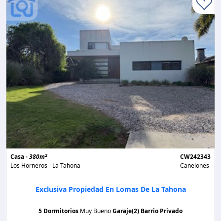
2
Casa -
380m
CW242343
Los Horneros - La Tahona
Canelones
Exclusiva Propiedad En Lomas De La Tahona
5 Dormitorios
Muy Bueno
Garaje(2)
Barrio Privado