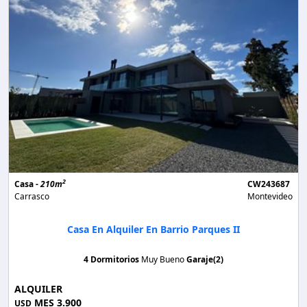
2
Casa -
210m
CW243687
Carrasco
Montevideo
Casa En Alquiler En Barrio Parques II
4 Dormitorios
Muy Bueno
Garaje(2)
ALQUILER
MES 3.900
USD