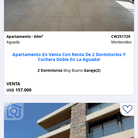
2
Apartamento -
64m
CW251729
Aguada
Montevideo
Apartamento En Venta Con Renta De 2 Dormitorios Y
Cochera Doble En La Aguada!
2 Dormitorios
Muy Bueno
Garaje(2)
VENTA
157.000
USD