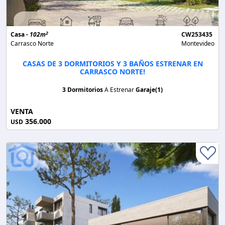
2
Casa -
102m
CW253435
Carrasco Norte
Montevideo
CASAS DE 3 DORMITORIOS Y 3 BAÑOS ESTRENAR EN
CARRASCO NORTE!
3 Dormitorios
A Estrenar
Garaje(1)
VENTA
356.000
USD