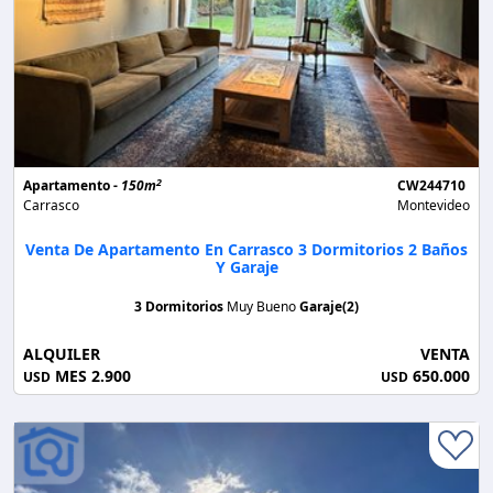
2
Apartamento -
150m
CW244710
Carrasco
Montevideo
Venta De Apartamento En Carrasco 3 Dormitorios 2 Baños
Y Garaje
3 Dormitorios
Muy Bueno
Garaje(2)
ALQUILER
VENTA
MES 2.900
650.000
USD
USD