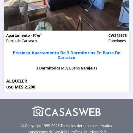
2
Apartamento -
91m
CW242673
Barra de Carrasco
Canelones
Precioso Apartamento De 3 Dormitorios En Barra De
Carrasco
3 Dormitorios
Muy Bueno
Garaje(1)
ALQUILER
MES 2.200
USD
© Copyright 1999-2026 Todos los derechos reservados
Condiciones de Servicio
|
Política de Privacidad