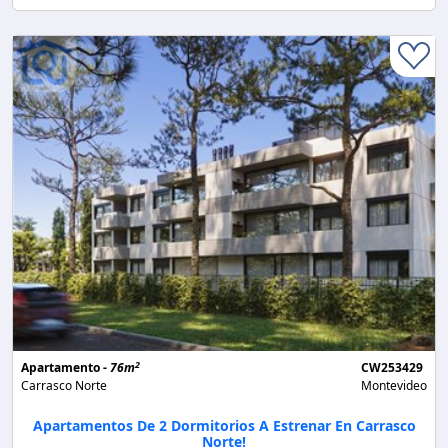
2
Apartamento -
76m
CW253429
Carrasco Norte
Montevideo
Apartamentos De 2 Dormitorios A Estrenar En Carrasco
Norte!