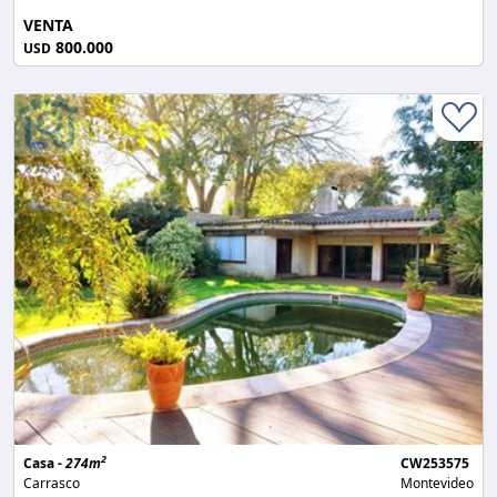
VENTA
800.000
USD
2
Casa -
274m
CW253575
Carrasco
Montevideo