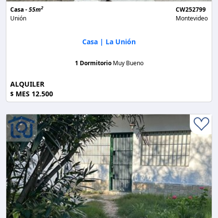
2
Casa -
55m
CW252799
Unión
Montevideo
Casa | La Unión
1 Dormitorio
Muy Bueno
ALQUILER
MES 12.500
$