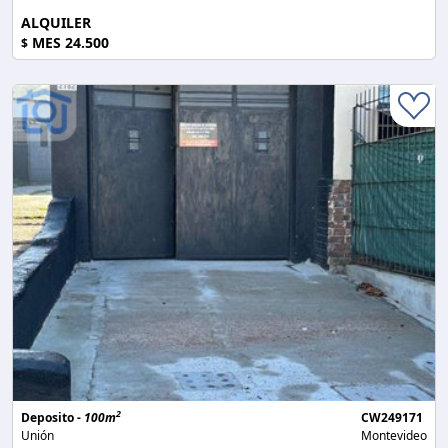
ALQUILER
MES 24.500
$
2
Deposito -
100m
CW249171
Unión
Montevideo