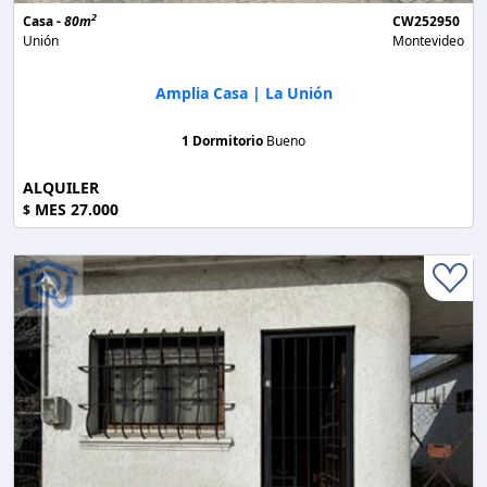
2
Casa -
80m
CW252950
Unión
Montevideo
Amplia Casa | La Unión
1 Dormitorio
Bueno
ALQUILER
MES 27.000
$