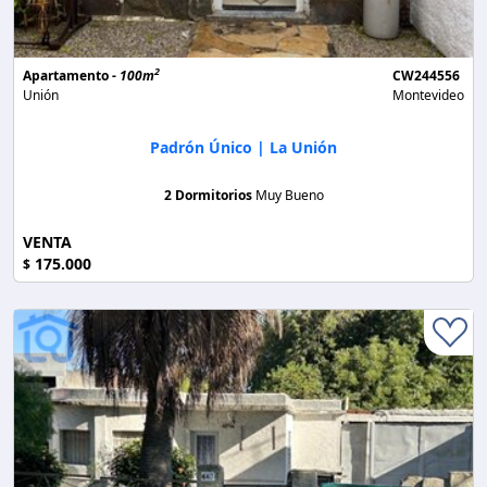
2
Apartamento -
100m
CW244556
Unión
Montevideo
Padrón Único | La Unión
2 Dormitorios
Muy Bueno
VENTA
175.000
$