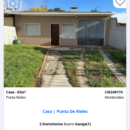
2
Casa -
65m
CW249174
Punta Rieles
Montevideo
Casa | Punta De Rieles
2 Dormitorios
Bueno
Garaje(1)