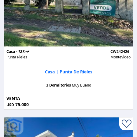
2
Casa -
127m
CW242426
Punta Rieles
Montevideo
Casa | Punta De Rieles
3 Dormitorios
Muy Bueno
VENTA
75.000
USD