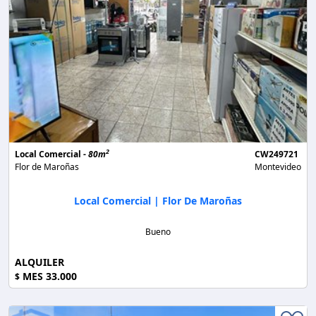
2
Local Comercial -
80m
CW249721
Flor de Maroñas
Montevideo
Local Comercial | Flor De Maroñas
Bueno
ALQUILER
MES 33.000
$