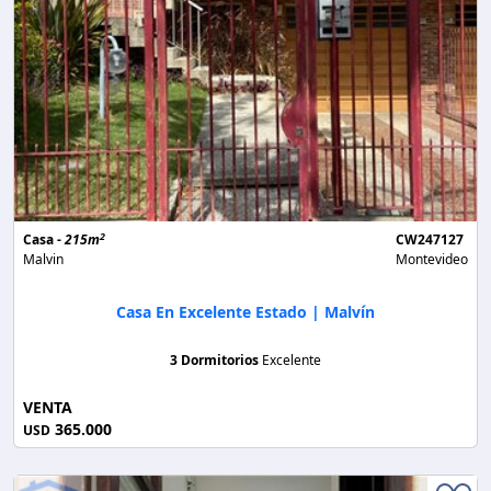
2
Casa -
215m
CW247127
Malvin
Montevideo
Casa En Excelente Estado | Malvín
3 Dormitorios
Excelente
VENTA
365.000
USD