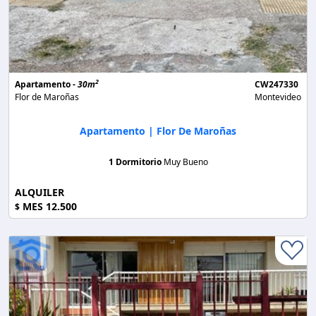
2
Apartamento -
30m
CW247330
Flor de Maroñas
Montevideo
Apartamento | Flor De Maroñas
1 Dormitorio
Muy Bueno
ALQUILER
MES 12.500
$