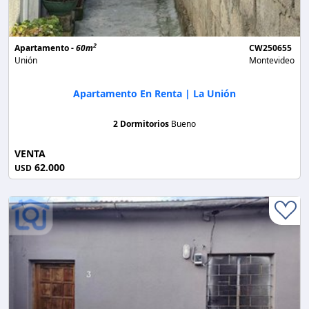
2
Apartamento -
60m
CW250655
Unión
Montevideo
Apartamento En Renta | La Unión
2 Dormitorios
Bueno
VENTA
62.000
USD