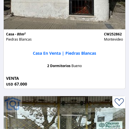
2
Casa -
80m
CW252862
Piedras Blancas
Montevideo
Casa En Venta | Piedras Blancas
2 Dormitorios
Bueno
VENTA
67.000
USD