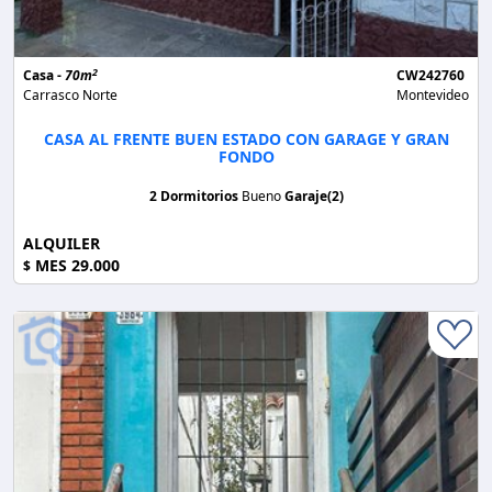
2
Casa -
70m
CW242760
Carrasco Norte
Montevideo
CASA AL FRENTE BUEN ESTADO CON GARAGE Y GRAN
FONDO
2 Dormitorios
Bueno
Garaje(2)
ALQUILER
MES 29.000
$