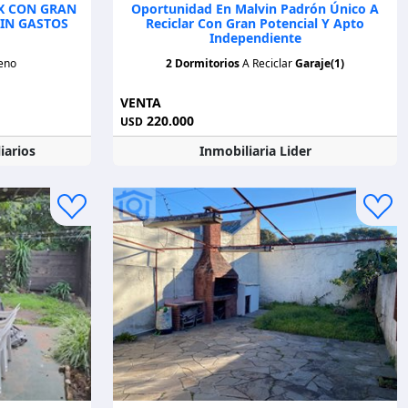
EX CON GRAN
Oportunidad En Malvin Padrón Único A
SIN GASTOS
Reciclar Con Gran Potencial Y Apto
Independiente
eno
2 Dormitorios
A Reciclar
Garaje(1)
VENTA
220.000
USD
iarios
Inmobiliaria Lider