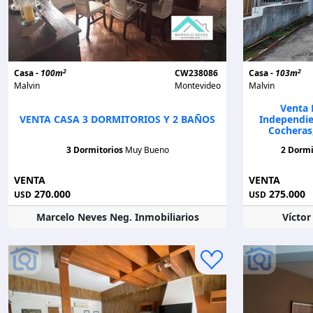
2
2
Casa -
100m
CW238086
Casa -
103m
Malvin
Montevideo
Malvin
Venta 
VENTA CASA 3 DORMITORIOS Y 2 BAÑOS
Independie
Cocheras
3 Dormitorios
Muy Bueno
2 Dormi
VENTA
VENTA
270.000
275.000
USD
USD
Marcelo Neves Neg. Inmobiliarios
Vícto