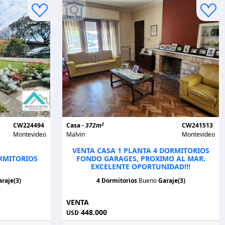
2
CW224494
Casa -
372m
CW241513
Montevideo
Malvin
Montevideo
VENTA CASA 1 PLANTA 4 DORMITORIOS
RMITORIOS
FONDO GARAGES, PROXIMO AL MAR.
EXCELENTE OPORTUNIDAD!!!
raje(3)
4 Dormitorios
Bueno
Garaje(3)
VENTA
448.000
USD