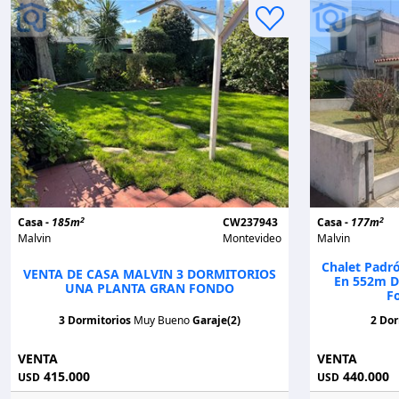
2
2
Casa -
185m
CW237943
Casa -
177m
Malvin
Montevideo
Malvin
Chalet Padr
VENTA DE CASA MALVIN 3 DORMITORIOS
En 552m De
UNA PLANTA GRAN FONDO
F
3 Dormitorios
Muy Bueno
Garaje(2)
2 Dor
VENTA
VENTA
415.000
440.000
USD
USD