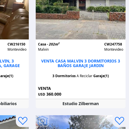
2
CW216150
Casa -
202m
CW247758
Montevideo
Malvin
Montevideo
VIN, 3
VENTA CASA MALVIN 3 DORMITORIOS 3
A, GARAGE
BAÑOS GARAJE JARDIN
araje(1)
3 Dormitorios
A Reciclar
Garaje(1)
VENTA
360.000
USD
iliarios
Estudio Zilberman