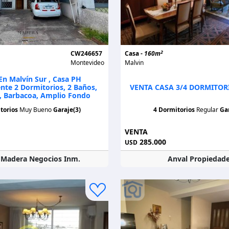
2
CW246657
Casa -
160m
Montevideo
Malvin
En Malvín Sur , Casa PH
nte 2 Dormitorios, 2 Baños,
VENTA CASA 3/4 DORMITOR
, Barbacoa, Amplio Fondo
torios
Muy Bueno
Garaje(3)
4 Dormitorios
Regular
Gar
VENTA
285.000
USD
r Madera Negocios Inm.
Anval Propiedad