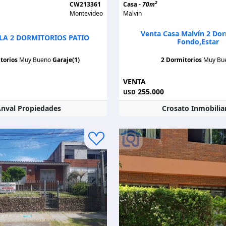
2
CW213361
Casa -
70m
Montevideo
Malvin
Venta Casa Malvín 2 Dor
LA 2 DORMITORIOS PATIO
Fondo,estar
torios
Muy Bueno
Garaje(1)
2 Dormitorios
Muy Bu
VENTA
255.000
USD
nval Propiedades
Crosato Inmobilia