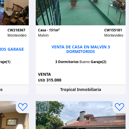
2
CW218367
Casa -
151m
CW155181
Montevideo
Malvin
Montevideo
VENTA DE CASA EN MALVIN 3
IOS GARAGE
DORMITORIOS
aje(1)
3 Dormitorios
Bueno
Garaje(2)
VENTA
315.000
USD
es
Tropical Inmobiliaria