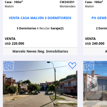
2
2
Casa -
100m
CW243351
Casa -
106m
Malvin
Montevideo
Malvin
VENTA CASA MALVIN 3 DORMITORIOS
PH GEME
3 Dormitorios
A Reciclar
Garaje(2)
2 Dormi
VENTA
VENTA
220.000
240.000
USD
USD
Marcelo Neves Neg. Inmobiliarios
A