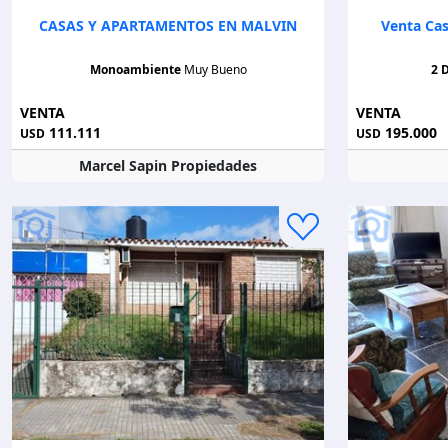
CASAS Y APARTAMENTOS EN MALVIN
Venta Cas
Monoambiente
Muy Bueno
2 
VENTA
VENTA
111.111
195.000
USD
USD
Marcel Sapin Propiedades