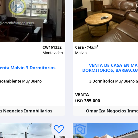
2
CW161332
Casa -
145m
Montevideo
Malvin
VENTA DE CASA EN MAL
enta Malvin 3 Dormitorios
DORMITORIOS, BARBACO
noambiente
Muy Bueno
3 Dormitorios
Muy Bueno
G
VENTA
355.000
USD
a Negocios Inmobiliarios
Omar Iza Negocios Inmob