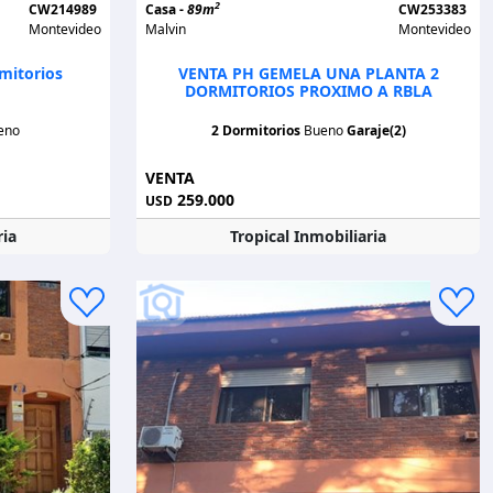
2
CW214989
Casa -
89m
CW253383
Montevideo
Malvin
Montevideo
mitorios
VENTA PH GEMELA UNA PLANTA 2
DORMITORIOS PROXIMO A RBLA
eno
2 Dormitorios
Bueno
Garaje(2)
VENTA
259.000
USD
ria
Tropical Inmobiliaria