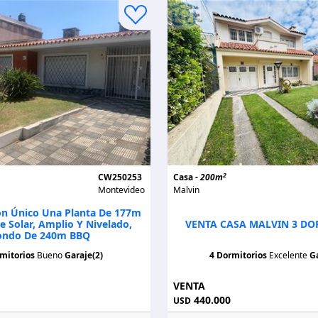
2
CW250253
Casa -
200m
Montevideo
Malvin
ón Único Una Planta De 177m
 Solar, Amplio Y Nivelado,
VENTA CASA MALVIN 3 DO
ondo De 240m BBQ
mitorios
Bueno
Garaje(2)
4 Dormitorios
Excelente
Ga
VENTA
440.000
USD