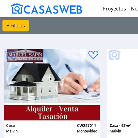
Proyectos
No
+ Filtros
2
Casa
CW227011
Casa -
65m
Malvin
Montevideo
Malvin