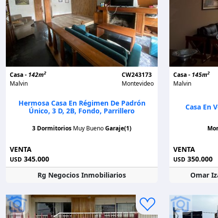
2
2
Casa -
142m
CW243173
Casa -
145m
Malvin
Montevideo
Malvin
Hermosa Casa En Régimen De Padrón
Casa En V
Único, 3 D, 2B, Fondo, Parrillero
3 Dormitorios
Muy Bueno
Garaje(1)
Mo
VENTA
VENTA
345.000
350.000
USD
USD
Rg Negocios Inmobiliarios
Omar Iz