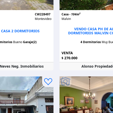
2
CW228497
Casa -
104m
Montevideo
Malvin
VENDO CASA PH DE A
 CASA 2 DORMITORIOS
DORMITORIOS MALVIN C
mitorios
Bueno
Garaje(2)
4 Dormitorios
Muy Bu
VENTA
270.000
$
Neves Neg. Inmobiliarios
Alonso Propiedad