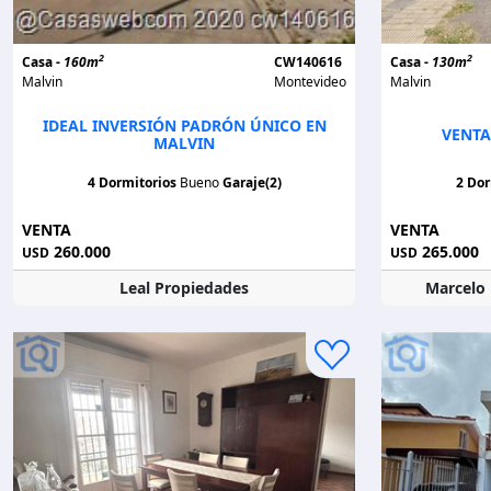
2
2
Casa -
160m
CW140616
Casa -
130m
Malvin
Montevideo
Malvin
IDEAL INVERSIÓN PADRÓN ÚNICO EN
VENTA
MALVIN
4 Dormitorios
Bueno
Garaje(2)
2 Dor
VENTA
VENTA
260.000
265.000
USD
USD
Leal Propiedades
Marcelo 