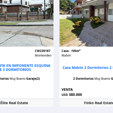
2
CW239187
Casa -
100m
Montevideo
Malvin
NTA EN IMPONENTE ESQUINA
Casa Malvin 2 Dormitorios 2
E 3 DORMITORIOS
torios
Muy Bueno
Garaje(2)
2 Dormitorios
Muy Bueno
G
VENTA
380.000
USD
Élite Real Estate
Finko Real Estat