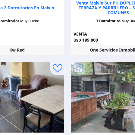
Venta Malvín Sur PH DÚPL
a 2 Dormitorios En Malvín
TERRAZA Y PARRILLERO – 
COMUNES
Dormitorios
Muy Bueno
3 Dormitorios
Muy Bu
VENTA
199.000
USD
Kw Red
One Servicios Inmobil