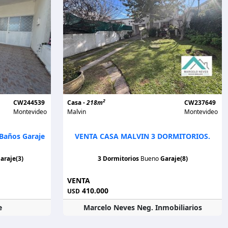
2
CW244539
Casa -
218m
CW237649
Montevideo
Malvin
Montevideo
 Baños Garaje
VENTA CASA MALVIN 3 DORMITORIOS.
araje(3)
3 Dormitorios
Bueno
Garaje(8)
VENTA
410.000
USD
e
Marcelo Neves Neg. Inmobiliarios