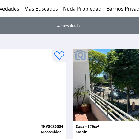
vedades
Más Buscados
Nuda Propiedad
Barrios Priva
49 Resultados
2
TKV8080084
Casa -
116m
Montevideo
Malvin