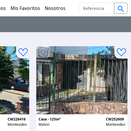
dos
Mis Favoritos
Nosotros
2
CW226416
Casa -
125m
CW252609
Montevideo
Malvin
Montevideo