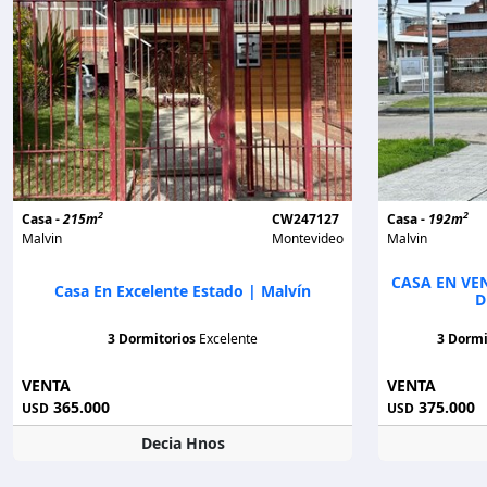
2
2
Casa -
215m
CW247127
Casa -
192m
Malvin
Montevideo
Malvin
CASA EN VE
Casa En Excelente Estado | Malvín
D
3 Dormitorios
Excelente
3 Dormi
VENTA
VENTA
365.000
375.000
USD
USD
Decia Hnos