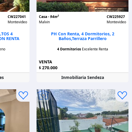
2
CW227041
Casa -
94m
CW225927
Montevideo
Malvin
Montevideo
LTOS 4
PH Con Renta, 4 Dormitorios, 2
ON RENTA
Baños,terraza Parrillero
eno
4 Dormitorios
Excelente Renta
VENTA
270.000
$
es
Inmobiliaria Sendeza