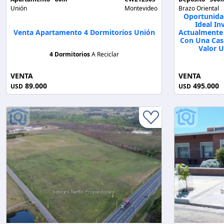
Unión
Montevideo
Brazo Oriental
Oportunida
Ideal In
Venta Apartamento 4 Dormitorios Unión
Actualmente 
Con Una Casa
Valor 
4 Dormitorios
A Reciclar
VENTA
VENTA
89.000
495.000
USD
USD