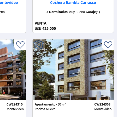
Montevideo
Cochera Rambla Carrasco
eno
3 Dormitorios
Muy Bueno
Garaje(1)
VENTA
425.000
USD
2
CW224315
Apartamento -
51m
CW224308
Montevideo
Pocitos Nuevo
Montevideo