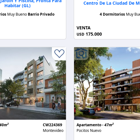
ardín Y Piscina, Pronta Para
Centro De La Ciudad De 
Habitar (GL)
rios
Muy Bueno
Barrio Privado
4 Dormitorios
Muy Bu
VENTA
175.000
USD
2
2
40m
CW224369
Apartamento -
47m
Montevideo
Pocitos Nuevo