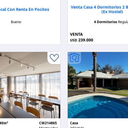
Venta Casa 4 Dormitorios 2 
cal Con Renta En Pocitos
(Ex Hostel)
Bueno
4 Dormitorios
Regul
VENTA
239.000
USD
2
40m
CW214865
Casa