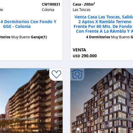
2
CW190831
Casa -
200m
te
Colonia
Las Toscas
Venta Casa Las Toscas, Salida
 4 Dormitorios Con Fondo Y
2 Aptos X Rambla Terreno 
GGE - Colonia
Frente Por 60 Mts. De Fondo
Con Frente A La RAmbla Y A
torios
Muy Bueno
Garaje(1)
4 Dormitorios
Muy Bueno
G
VENTA
290.000
USD