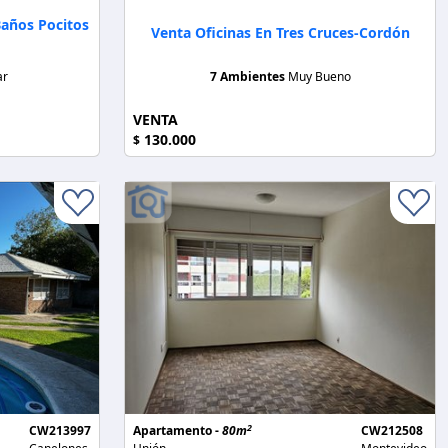
Baños Pocitos
Venta Oficinas En Tres Cruces-Cordón
ar
7 Ambientes
Muy Bueno
VENTA
130.000
$
2
CW213997
Apartamento -
80m
CW212508