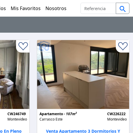
dos
Mis Favoritos
Nosotros
2
CW246749
Apartamento -
107m
CW226222
Montevideo
Carrasco Este
Montevideo
o En Pleno
Venta Apartamento 3 Dormitorios Y