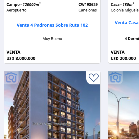
2
2
Campo -
120000m
CW198629
Casa -
130m
Aeropuerto
Canelones
Colonia Miguele
Venta Casa
Venta 4 Padrones Sobre Ruta 102
Muy Bueno
4 Dormi
VENTA
VENTA
8.000.000
200.000
USD
USD