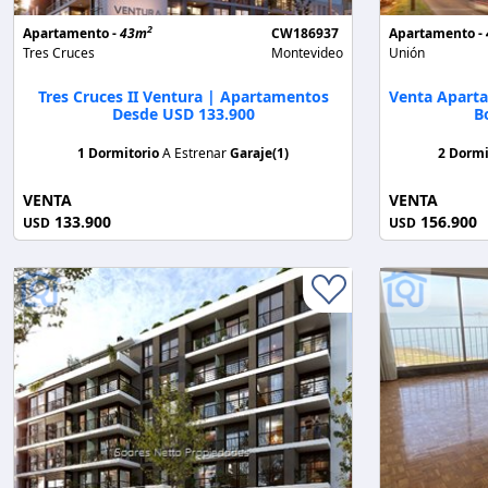
2
Apartamento -
43m
CW186937
Apartamento -
Tres Cruces
Montevideo
Unión
Tres Cruces II Ventura | Apartamentos
Venta Aparta
Desde USD 133.900
B
1 Dormitorio
A Estrenar
Garaje(1)
2 Dormi
VENTA
VENTA
133.900
156.900
USD
USD