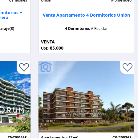
Canelones
Unión
Montevideo
rmitorios +
Venta Apartamento 4 Dormitorios Unión
hera
araje(3)
4 Dormitorios
A Reciclar
VENTA
85.000
USD
2
CW200468
Apartamento -
51m
CW200363