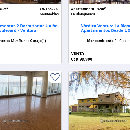
2
2
40m
CW186776
Apartamento -
32m
Montevideo
La Blanqueada
mentos 2 Dormitorios Unión.
Nórdico Ventura La Blan
oulevard - Ventura
Apartamentos Desde US
torios
Muy Bueno
Garaje(1)
Monoambiente
En Constr
VENTA
99.900
USD