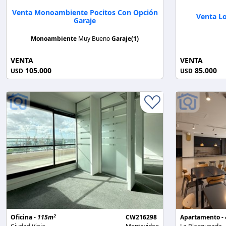
Venta Monoambiente Pocitos Con Opción
Venta Lo
Garaje
Monoambiente
Muy Bueno
Garaje(1)
VENTA
VENTA
105.000
85.000
USD
USD
2
Oficina -
115m
CW216298
Apartamento -