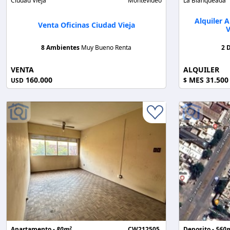
Ciudad Vieja
Montevideo
La Blanqueada
Alquiler 
Venta Oficinas Ciudad Vieja
V
8 Ambientes
Muy Bueno Renta
2 
VENTA
ALQUILER
160.000
MES 31.500
USD
$
2
Apartamento -
80m
CW212505
Deposito -
560