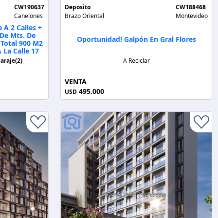
CW190637
Deposito
CW188468
Canelones
Brazo Oriental
Montevideo
 A 2 Calles +
De Mts. De
Oportunidad! Galpón En Gral Flores
 Total 900 M2
 La Calle 17
araje(2)
A Reciclar
VENTA
495.000
USD