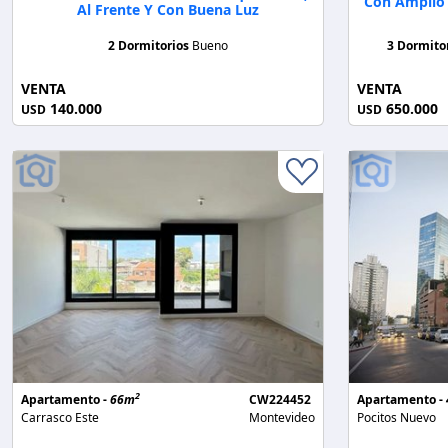
Con Amplio J
Al Frente Y Con Buena Luz
2 Dormitorios
Bueno
3 Dormito
VENTA
VENTA
140.000
650.000
USD
USD
2
Apartamento -
66m
CW224452
Apartamento -
Carrasco Este
Montevideo
Pocitos Nuevo