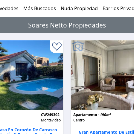
vedades
Más Buscados
Nuda Propiedad
Barrios Priva
Soares Netto Propiedades
2
CW249302
Apartamento -
190m
Montevideo
Centro
Casa En Corazón De Carrasco
Gran Apartamento De Estil