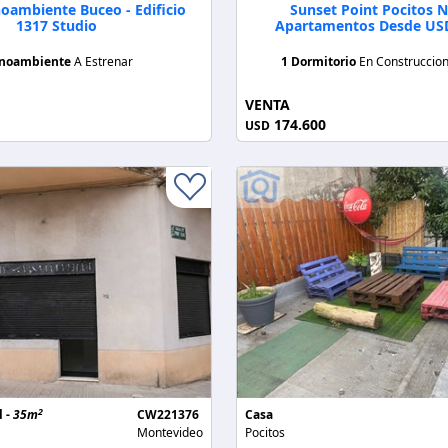
oambiente Buceo - Edificio
Sunset Point Pocitos 
1317 Studio
Apartamentos Desde USD
noambiente
A Estrenar
1 Dormitorio
En Construccio
VENTA
174.600
USD
2
l -
35m
CW221376
Casa
Montevideo
Pocitos