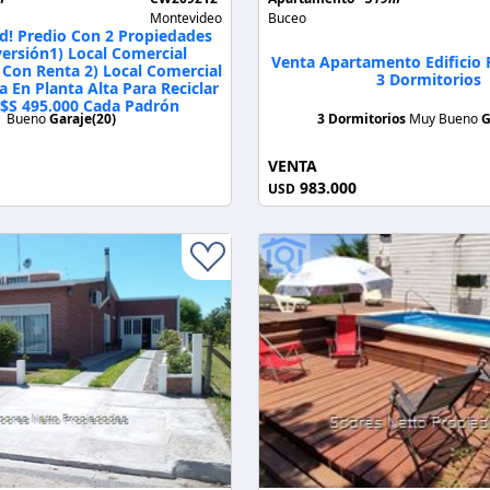
Montevideo
Buceo
d! Predio Con 2 Propiedades
versión1) Local Comercial
Venta Apartamento Edificio
Con Renta 2) Local Comercial
3 Dormitorios
 En Planta Alta Para Reciclar
U$S 495.000 Cada Padrón
Bueno
Garaje(20)
3 Dormitorios
Muy Bueno
G
VENTA
983.000
USD