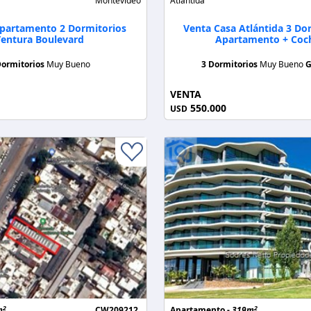
Montevideo
Atlántida
Apartamento 2 Dormitorios
Venta Casa Atlántida 3 Do
entura Boulevard
Apartamento + Coc
Dormitorios
Muy Bueno
3 Dormitorios
Muy Bueno
G
VENTA
550.000
USD
2
2
m
CW209212
Apartamento -
319m