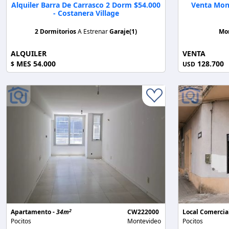
Alquiler Barra De Carrasco 2 Dorm $54.000
Venta Mon
- Costanera Village
2 Dormitorios
A Estrenar
Garaje(1)
Mo
ALQUILER
VENTA
MES 54.000
128.700
$
USD
2
Apartamento -
34m
CW222000
Local Comercia
Pocitos
Montevideo
Pocitos