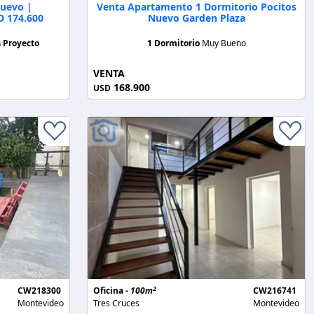
Nuevo |
Venta Apartamento 1 Dormitorio Pocitos
 174.600
Nuevo Garden Plaza
n
Proyecto
1 Dormitorio
Muy Bueno
VENTA
168.900
USD
2
CW218300
Oficina -
100m
CW216741
Montevideo
Tres Cruces
Montevideo