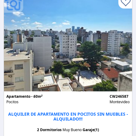
2
Apartamento -
60m
CW246587
Pocitos
Montevideo
ALQUILER DE APARTAMENTO EN POCITOS SIN MUEBLES -
ALQUILADO!!!
2 Dormitorios
Muy Bueno
Garaje(1)