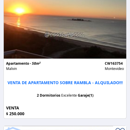
2
Apartamento -
58m
CW163754
Malvin
Montevideo
VENTA DE APARTAMENTO SOBRE RAMBLA - ALQUILADO!!!
2 Dormitorios
Excelente
Garaje(1)
VENTA
250.000
$