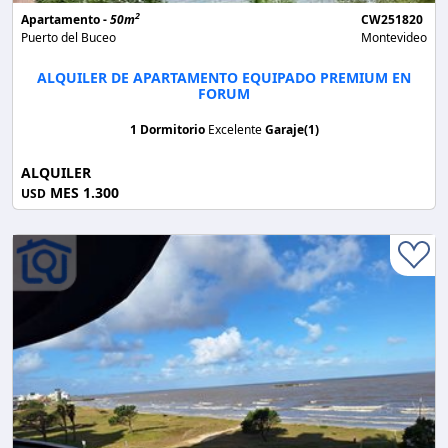
2
Apartamento -
50m
CW251820
Puerto del Buceo
Montevideo
ALQUILER DE APARTAMENTO EQUIPADO PREMIUM EN
FORUM
1 Dormitorio
Excelente
Garaje(1)
ALQUILER
MES 1.300
USD