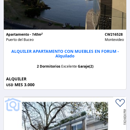
2
Apartamento -
140m
CW216528
Puerto del Buceo
Montevideo
ALQUILER APARTAMENTO CON MUEBLES EN FORUM -
Alquilado
2 Dormitorios
Excelente
Garaje(2)
ALQUILER
MES 3.000
USD