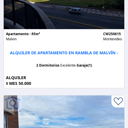
2
Apartamento -
95m
CW250615
Malvin
Montevideo
ALQUILER DE APARTAMENTO EN RAMBLA DE MALVÍN -
2 Dormitorios
Excelente
Garaje(1)
ALQUILER
MES 50.000
$