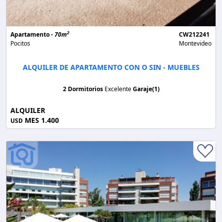
2
Apartamento -
70m
CW212241
Pocitos
Montevideo
ALQUILER DE APARTAMENTO CON O SIN - MUEBLES
2 Dormitorios
Excelente
Garaje(1)
ALQUILER
MES 1.400
USD