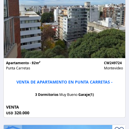
2
Apartamento -
92m
CW249724
Punta Carretas
Montevideo
VENTA DE APARTAMENTO EN PUNTA CARRETAS -
3 Dormitorios
Muy Bueno
Garaje(1)
VENTA
320.000
USD