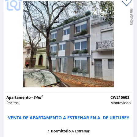
2
Apartamento -
34m
CW215603
Pocitos
Montevideo
VENTA DE APARTAMENTO A ESTRENAR EN A. DE URTUBEY
1 Dormitorio
A Estrenar