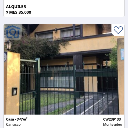
ALQUILER
MES 35.000
$
2
Casa -
347m
CW239133
Carrasco
Montevideo