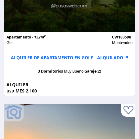
2
Apartamento -
152m
CW183598
Golf
Montevideo
ALQUILER DE APARTAMENTO EN GOLF - ALQUILADO !!!
3 Dormitorios
Muy Bueno
Garaje(2)
ALQUILER
MES 2.100
USD