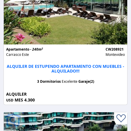
2
Apartamento -
240m
CW208921
Carrasco Este
Montevideo
ALQUILER DE ESTUPENDO APARTAMENTO CON MUEBLES -
ALQUILADO!!!
3 Dormitorios
Excelente
Garaje(2)
ALQUILER
MES 4.300
USD