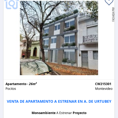
2
Apartamento -
26m
CW215301
Pocitos
Montevideo
VENTA DE APARTAMENTO A ESTRENAR EN A. DE URTUBEY
Monoambiente
A Estrenar
Proyecto