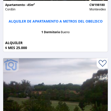
2
Apartamento -
45m
CW198180
Cordón
Montevideo
ALQUILER DE APARTAMENTO A METROS DEL OBELISCO
1 Dormitorio
Bueno
ALQUILER
MES 25.000
$