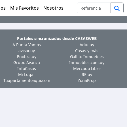
dos
Mis Favoritos
Nosotros
Portales sincronizados desde
CASASWEB
A Punta Vamos
Adiu.uy
avisar.uy
Casas y más
Enobra.uy
Gallito Inmuebles
Grupo Avanza
Inmuebles.com.uy
InfoCasas
Mercado Libre
Mi Lugar
RE.uy
Tuapartamentoaqui.com
ZonaProp