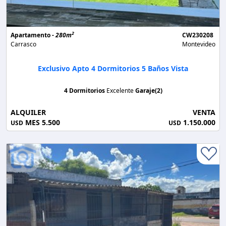
2
Apartamento -
280m
CW230208
Carrasco
Montevideo
Exclusivo Apto 4 Dormitorios 5 Baños Vista
4 Dormitorios
Excelente
Garaje(2)
ALQUILER
VENTA
MES 5.500
1.150.000
USD
USD