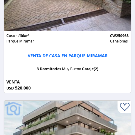
2
Casa -
130m
CW250968
Parque Miramar
Canelones
VENTA DE CASA EN PARQUE MIRAMAR
3 Dormitorios
Muy Bueno
Garaje(2)
VENTA
520.000
USD