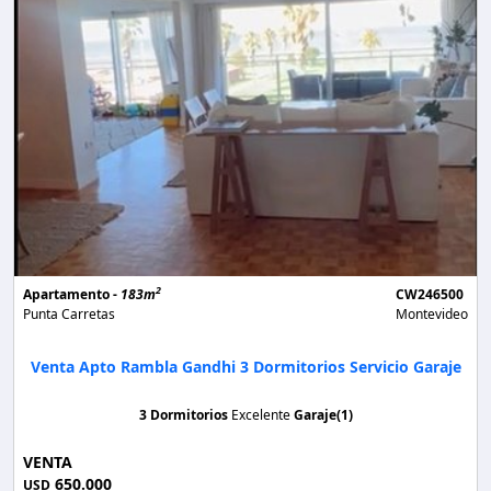
2
Apartamento -
183m
CW246500
Punta Carretas
Montevideo
Venta Apto Rambla Gandhi 3 Dormitorios Servicio Garaje
3 Dormitorios
Excelente
Garaje(1)
VENTA
650.000
USD