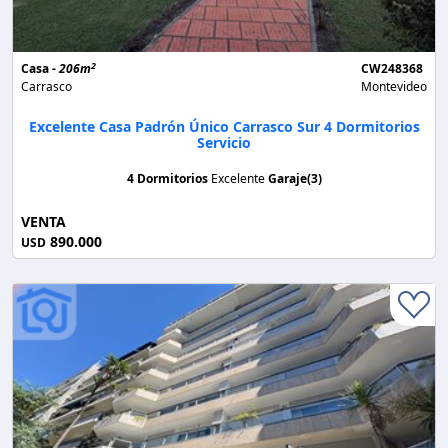
2
Casa -
206m
CW248368
Carrasco
Montevideo
Excelente Casa Padrón Único Carrasco Sur 4 Dormitorios
Servicio
4 Dormitorios
Excelente
Garaje(3)
VENTA
890.000
USD