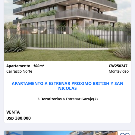
2
Apartamento -
100m
CW250247
Carrasco Norte
Montevideo
APARTAMENTO A ESTRENAR PROXIMO BRITISH Y SAN
NICOLAS
3 Dormitorios
A Estrenar
Garaje(2)
VENTA
380.000
USD