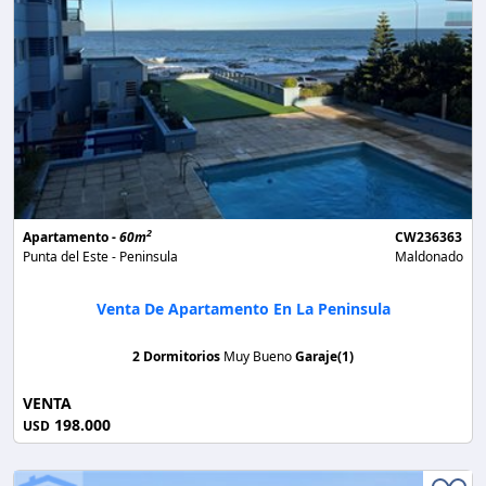
2
Apartamento -
60m
CW236363
Punta del Este - Peninsula
Maldonado
Venta De Apartamento En La Peninsula
2 Dormitorios
Muy Bueno
Garaje(1)
VENTA
198.000
USD