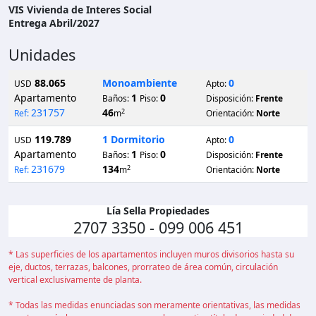
VIS Vivienda de Interes Social
Entrega
Abril/2027
Unidades
88.065
Monoambiente
0
USD
Apto:
Apartamento
1
0
Baños:
Piso:
Disposición:
Frente
231757
46
2
Ref:
m
Orientación:
Norte
119.789
1 Dormitorio
0
USD
Apto:
Apartamento
1
0
Baños:
Piso:
Disposición:
Frente
231679
134
2
Ref:
m
Orientación:
Norte
Lía Sella Propiedades
2707 3350 - 099 006 451
* Las superficies de los apartamentos incluyen muros divisorios hasta su
eje, ductos, terrazas, balcones, prorrateo de área común, circulación
vertical exclusivamente de planta.
* Todas las medidas enunciadas son meramente orientativas, las medidas