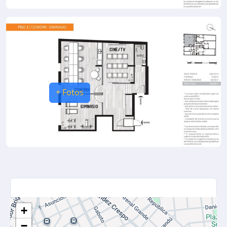
+ Fotos
Mapa
+
−