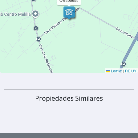
CW205655
Leaflet
|
RE.UY
Propiedades Similares