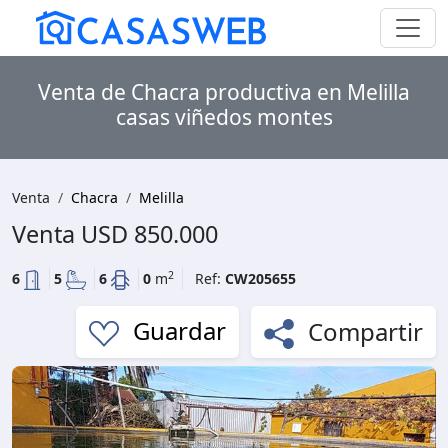
Venta de Chacra productiva en Melilla
casas viñedos montes
Venta
Chacra
Melilla
Venta
USD 850.000
2
6
5
6
0
m
Ref:
CW205655
Compartir
Guardar