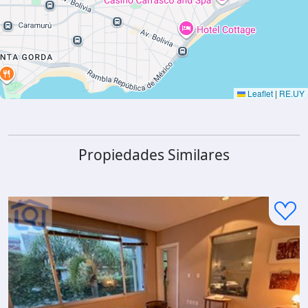
Leaflet
|
RE.UY
Propiedades Similares