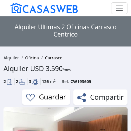
Alquiler Ultimas 2 Oficinas Carrasco
Centrico
Alquiler
Oficina
Carrasco
Alquiler USD 3.590
/mes
2
2
2
3
126
m
Ref:
CW193605
Compartir
Guardar