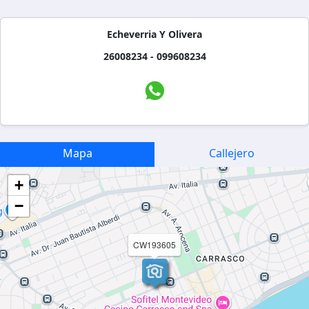
Echeverria Y Olivera
26008234 - 099608234
Mapa
Callejero
+
−
CW193605