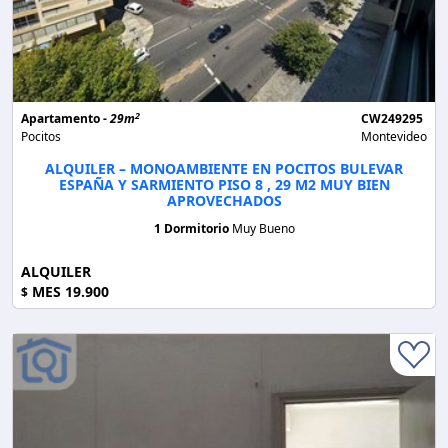
2
Apartamento -
29m
CW249295
Pocitos
Montevideo
ALQUILER – MONOAMBIENTE EN POCITOS BULEVAR
ESPAÑA Y SARMIENTO PISO 8 , 29 M2 MUY BIEN
APROVECHADOS
1 Dormitorio
Muy Bueno
ALQUILER
MES 19.900
$