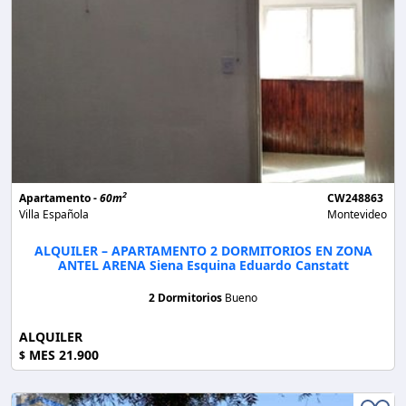
2
Apartamento -
60m
CW248863
Villa Española
Montevideo
ALQUILER – APARTAMENTO 2 DORMITORIOS EN ZONA
ANTEL ARENA Siena Esquina Eduardo Canstatt
2 Dormitorios
Bueno
ALQUILER
MES 21.900
$