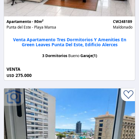
2
Apartamento -
90m
CW248189
Punta del Este - Playa Mansa
Maldonado
Venta Apartamento Tres Dormitorios Y Amenities En
Green Leaves Punta Del Este, Edificio Alerces
3 Dormitorios
Bueno
Garaje(1)
VENTA
275.000
USD