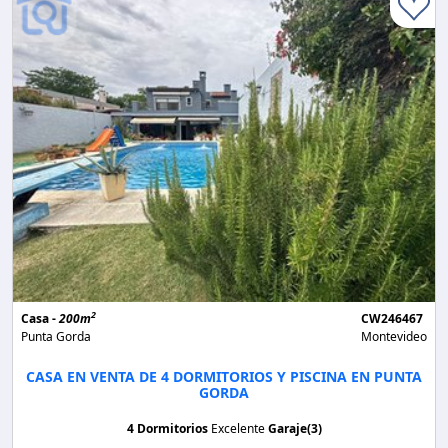
2
Casa -
200m
CW246467
Punta Gorda
Montevideo
CASA EN VENTA DE 4 DORMITORIOS Y PISCINA EN PUNTA
GORDA
4 Dormitorios
Excelente
Garaje(3)