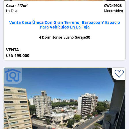
2
Casa -
117m
CW249928
La Teja
Montevideo
Venta Casa Única Con Gran Terreno, Barbacoa Y Espacio
Para Vehículos En La Teja
4 Dormitorios
Bueno
Garaje(8)
VENTA
199.000
USD