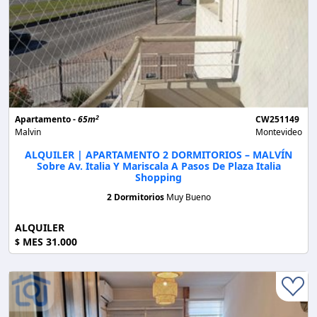
2
Apartamento -
65m
CW251149
Malvin
Montevideo
ALQUILER | APARTAMENTO 2 DORMITORIOS – MALVÍN
Sobre Av. Italia Y Mariscala A Pasos De Plaza Italia
Shopping
2 Dormitorios
Muy Bueno
ALQUILER
MES 31.000
$