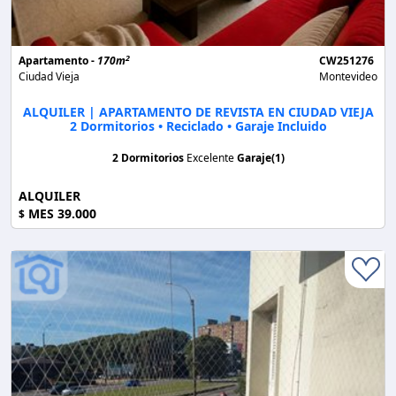
2
Apartamento -
170m
CW251276
Ciudad Vieja
Montevideo
ALQUILER | APARTAMENTO DE REVISTA EN CIUDAD VIEJA
2 Dormitorios • Reciclado • Garaje Incluido
2 Dormitorios
Excelente
Garaje(1)
ALQUILER
MES 39.000
$