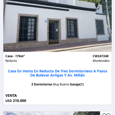
2
Casa -
176m
CW247240
Reducto
Montevideo
Casa En Venta En Reducto De Tres Dormitorieos A Pasos
De Bulevar Artigas Y Av. Millán
3 Dormitorios
Muy Bueno
Garaje(1)
VENTA
210.000
USD