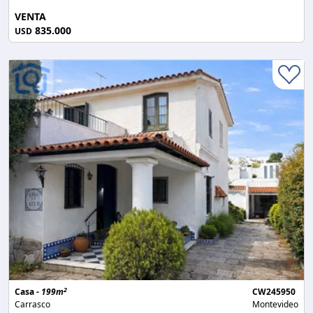
VENTA
835.000
USD
2
Casa -
199m
CW245950
Carrasco
Montevideo