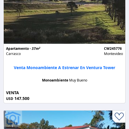
2
Apartamento -
37m
CW245776
Carrasco
Montevideo
Venta Monoambiente A Estrenar En Ventura Tower
Monoambiente
Muy Bueno
VENTA
147.500
USD