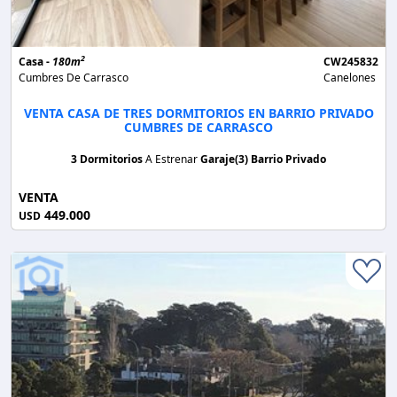
2
Casa -
180m
CW245832
Cumbres De Carrasco
Canelones
VENTA CASA DE TRES DORMITORIOS EN BARRIO PRIVADO
CUMBRES DE CARRASCO
3 Dormitorios
A Estrenar
Garaje(3)
Barrio Privado
VENTA
449.000
USD