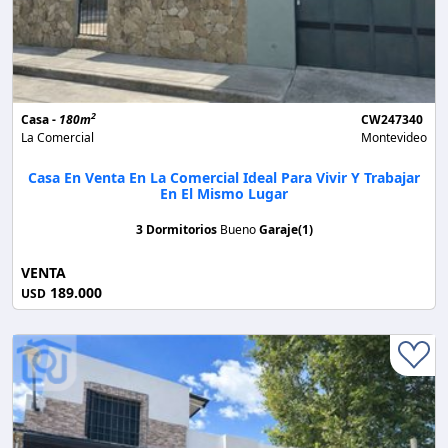
2
Casa -
180m
CW247340
La Comercial
Montevideo
Casa En Venta En La Comercial Ideal Para Vivir Y Trabajar
En El Mismo Lugar
3 Dormitorios
Bueno
Garaje(1)
VENTA
189.000
USD