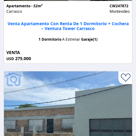
2
Apartamento -
52m
CW247872
Carrasco
Montevideo
Venta Apartamento Con Renta De 1 Dormitorio + Cochera
– Ventura Tower Carrasco
1 Dormitorio
A Estrenar
Garaje(1)
VENTA
275.000
USD