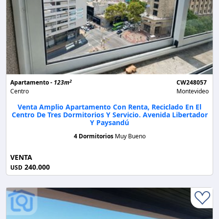
2
Apartamento -
123m
CW248057
Centro
Montevideo
Venta Amplio Apartamento Con Renta, Reciclado En El
Centro De Tres Dormitorios Y Servicio. Avenida Libertador
Y Paysandú
4 Dormitorios
Muy Bueno
VENTA
240.000
USD