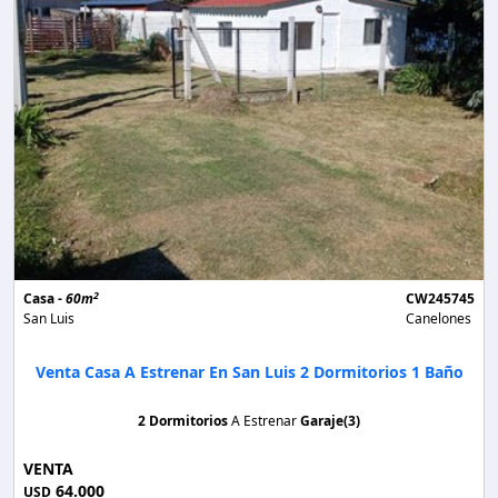
2
Casa -
60m
CW245745
San Luis
Canelones
Venta Casa A Estrenar En San Luis 2 Dormitorios 1 Baño
2 Dormitorios
A Estrenar
Garaje(3)
VENTA
64.000
USD